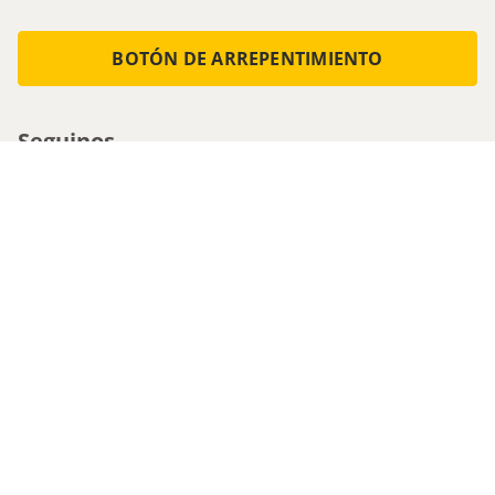
BOTÓN DE ARREPENTIMIENTO
Seguinos
Medios de pago
Atencion al cliente
0800-555-0088
1161536713 - Whatsapp
0810-222-5247