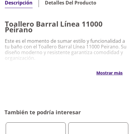
Detalles Del Producto
Descripción
Toallero Barral Línea 11000
Peirano
Este es el momento de sumar estilo y funcionalidad a
tu baño con el Toallero Barral Línea 11000 Peirano. Su
diseño moderno y resistente garantiza comodidad y
organización.
Características Destacadas
Mostrar más
Toallero Barral Línea 11000 Peirano
Diseño barral que permite una disposición
práctica de las toallas
Material de alta calidad que asegura resistencia y
durabilidad
También te podría interesar
Acabado sofisticado que aporta estilo al baño
Instalación sencilla para mayor practicidad
Por qué nos gusta Toallero Barral Línea