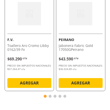
11000 Peirano
Su combinación de estética y funcionalidad lo
convierte en la opción ideal para quienes buscan
orden y elegancia en su baño. Apostá por comodidad y
buen diseño en cada detalle.
Comprálo ahora con envío a domicilio o retiro en
tienda.
F.V.
PEIRANO
Toallero Aro Cromo Libby
Jabonera Fabric Gold
0162/39 Fv
17050GPeirano
$69.290
c/u
$43.590
c/u
PRECIO SIN IMPUESTOS NACIONALES:
PRECIO SIN IMPUESTOS NACIONALES:
$57.264,47 c/u
$36.024,80 c/u
AGREGAR
AGREGAR