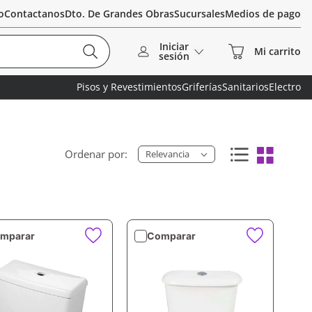
o
Contactanos
Dto. De Grandes Obras
Sucursales
Medios de pago
Iniciar
sesión
Pisos y Revestimientos
Griferías
Sanitarios
Electro
Relevancia
mparar
Comparar