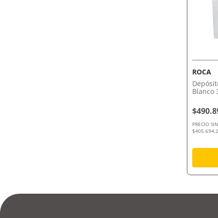
ROCA
Depósit
Blanco 
$490.8
PRECIO SI
$405.694,2