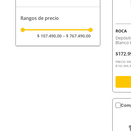
Capea
Rangos de precio
Ferrum
Roca
ROCA
$ 107.490,00
–
$ 767.490,00
Depósi
Blanco 
$172.9
PRECIO SI
$142.966,9
Comp