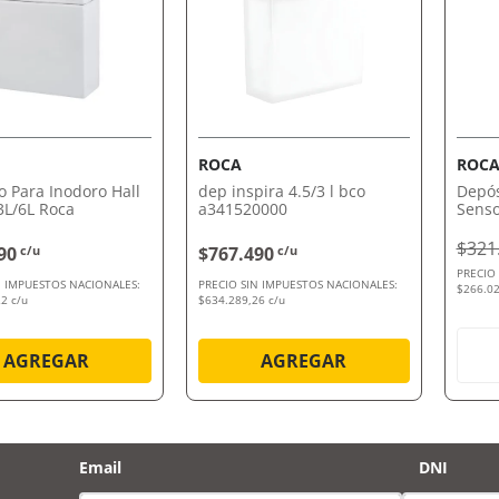
VISTA RÁPIDA
VISTA RÁPIDA
ROCA
ROC
o Para Inodoro Hall
dep inspira 4.5/3 l bco
Depó
3L/6L Roca
a341520000
Senso
$321
90
c/u
$767.490
c/u
PRECIO
N IMPUESTOS NACIONALES:
PRECIO SIN IMPUESTOS NACIONALES:
$266.02
2 c/u
$634.289,26 c/u
AGREGAR
AGREGAR
Email
DNI