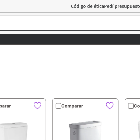
Código de ética
Pedí presupuest
arar
Comparar
Co