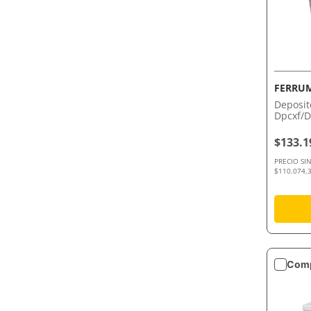
FERRU
Deposit
Dpcxf/D
Blanco 
$133.1
PRECIO SI
$110.074,3
Comp