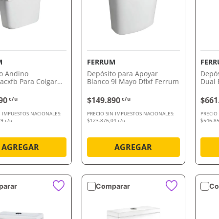
VISTA RÁPIDA
VISTA RÁPIDA
M
FERRUM
FER
o Andino
Depósito para Apoyar
Depós
acxfb Para Colgar
Blanco 9l Mayo Dflxf Ferrum
Dual 
Ferrum
Ferr
90
c/u
$149.890
c/u
$661
N IMPUESTOS NACIONALES:
PRECIO SIN IMPUESTOS NACIONALES:
PRECIO
9 c/u
$123.876,04 c/u
$546.85
AGREGAR
AGREGAR
arar
Comparar
Co