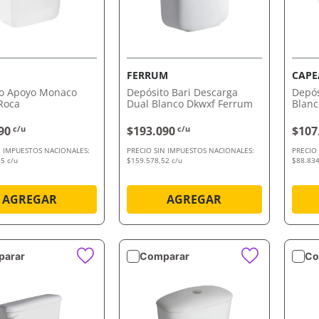
VISTA RÁPIDA
VISTA RÁPIDA
FERRUM
CAPE
to Apoyo Monaco
Depósito Bari Descarga
Depós
Roca
Dual Blanco Dkwxf Ferrum
Blanc
90
c/u
$193.090
c/u
$107
N IMPUESTOS NACIONALES:
PRECIO SIN IMPUESTOS NACIONALES:
PRECIO
5 c/u
$159.578,52 c/u
$88.834
AGREGAR
AGREGAR
arar
Comparar
Co