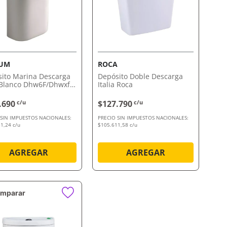
VISTA RÁPIDA
VISTA RÁPIDA
RUM
ROCA
ito Marina Descarga
Depósito Doble Descarga
Blanco Dhw6F/Dhwxf
Italia Roca
um
.690
c/u
$127.790
c/u
 SIN IMPUESTOS NACIONALES:
PRECIO SIN IMPUESTOS NACIONALES:
1,24 c/u
$105.611,58 c/u
AGREGAR
AGREGAR
mparar