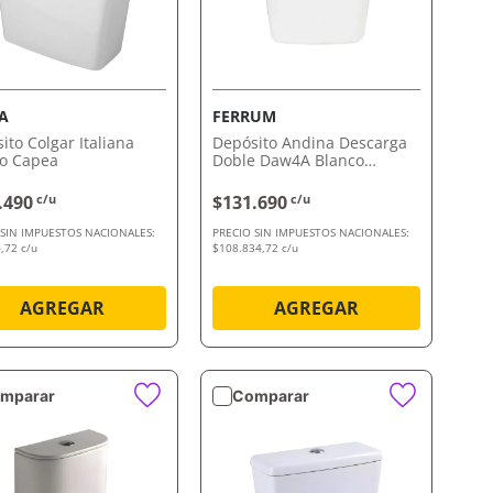
VISTA RÁPIDA
VISTA RÁPIDA
A
FERRUM
ito Colgar Italiana
Depósito Andina Descarga
o Capea
Doble Daw4A Blanco
Ferrum
.490
c/u
$131.690
c/u
 SIN IMPUESTOS NACIONALES:
PRECIO SIN IMPUESTOS NACIONALES:
,72 c/u
$108.834,72 c/u
AGREGAR
AGREGAR
mparar
Comparar