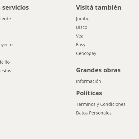
 servicios
Visitá también
liente
Jumbo
Disco
Vea
oyectos
Easy
Cencopay
cilio
Grandes obras
estos
Información
Políticas
Términos y Condiciones
Datos Personales