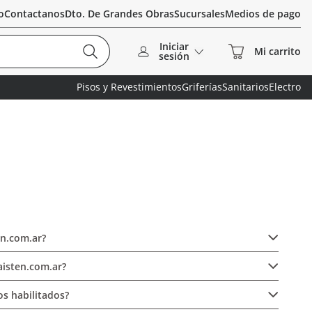
o
Contactanos
Dto. De Grandes Obras
Sucursales
Medios de pago
Iniciar
sesión
Pisos y Revestimientos
Griferías
Sanitarios
Electro
n.com.ar?
isten.com.ar?
s habilitados?