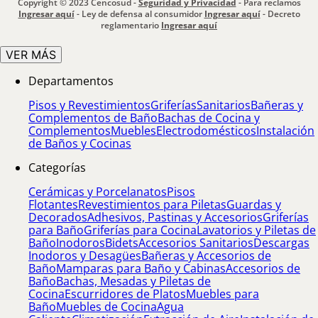
Copyright © 2023 Cencosud -
Seguridad y Privacidad
- Para reclamos
Ingresar aquí
- Ley de defensa al consumidor
Ingresar aquí
- Decreto
reglamentario
Ingresar aquí
VER MÁS
Departamentos
Pisos y Revestimientos
Griferías
Sanitarios
Bañeras y
Complementos de Baño
Bachas de Cocina y
Complementos
Muebles
Electrodomésticos
Instalación
de Baños y Cocinas
Categorías
Cerámicas y Porcelanatos
Pisos
Flotantes
Revestimientos para Piletas
Guardas y
Decorados
Adhesivos, Pastinas y Accesorios
Griferías
para Baño
Griferías para Cocina
Lavatorios y Piletas de
Baño
Inodoros
Bidets
Accesorios Sanitarios
Descargas
Inodoros y Desagües
Bañeras y Accesorios de
Baño
Mamparas para Baño y Cabinas
Accesorios de
Baño
Bachas, Mesadas y Piletas de
Cocina
Escurridores de Platos
Muebles para
Baño
Muebles de Cocina
Agua