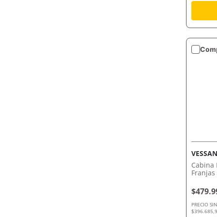
Comp
VESSAN
Cabina
Franjas
Vidrio 
$479.9
PRECIO SI
$396.685,9