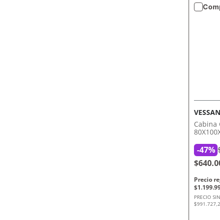
Comp
Terceros
Vessanti
VESSAN
Cabina 
80X100X
Vessant
-
47%
$640.0
$
1
.
199
.
9
PRECIO SI
$991.727,2