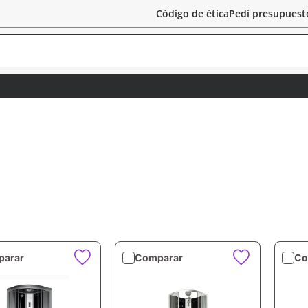
Código de ética
Pedí presupuest
arar
Comparar
Co