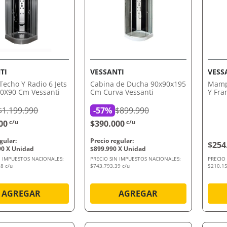
VISTA RÁPIDA
VISTA RÁPIDA
TI
VESSANTI
VESS
Techo Y Radio 6 Jets
Cabina de Ducha 90x90x195
Mampa
0X90 Cm Vessanti
Cm Curva Vessanti
Y Fra
Vessa
$1.199.990
-
57%
$899.990
00
c/u
$390.000
c/u
$254
90
$
899
.
990
N IMPUESTOS NACIONALES:
PRECIO SIN IMPUESTOS NACIONALES:
PRECIO
8 c/u
$743.793,39 c/u
$210.15
AGREGAR
AGREGAR