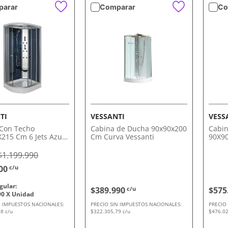
arar
Comparar
Co
VISTA RÁPIDA
VISTA RÁPIDA
TI
VESSANTI
VESS
Con Techo
Cabina de Ducha 90x90x200
Cabin
215 Cm 6 Jets Azul
Cm Curva Vessanti
90X9
i
Vessa
$1.199.990
00
c/u
$389.990
c/u
$575
90
N IMPUESTOS NACIONALES:
PRECIO SIN IMPUESTOS NACIONALES:
PRECIO
8 c/u
$322.305,79 c/u
$476.02