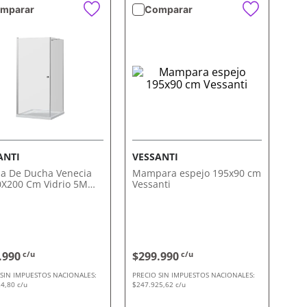
mparar
Comparar
VISTA RÁPIDA
VISTA RÁPIDA
ANTI
VESSANTI
a De Ducha Venecia
Mampara espejo 195x90 cm
0X200 Cm Vidrio 5Mm
Vessanti
nti
.990
c/u
$299.990
c/u
 SIN IMPUESTOS NACIONALES:
PRECIO SIN IMPUESTOS NACIONALES:
4,80 c/u
$247.925,62 c/u