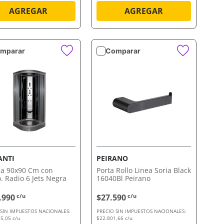
AGREGAR
AGREGAR
mparar
Comparar
VISTA RÁPIDA
VISTA RÁPIDA
ANTI
PEIRANO
a 90x90 Cm con
Porta Rollo Linea Soria Black
. Radio 6 Jets Negra
16040Bl Peirano
.990
c/u
$27.590
c/u
 SIN IMPUESTOS NACIONALES:
PRECIO SIN IMPUESTOS NACIONALES:
5,05 c/u
$22.801,66 c/u