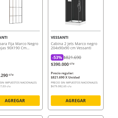
VISTA RÁPIDA
VISTA RÁPIDA
ANTI
VESSANTI
ra Fija Marco Negro
Cabina 2 Jets Marco negro
njas 90X190 Cm
204x90x90 cm Vessanti
nti
-
53%
$821.690
$390.000
c/u
.290
c/u
$
821
.
690
 SIN IMPUESTOS NACIONALES:
PRECIO SIN IMPUESTOS NACIONALES:
7,03 c/u
$679.082,65 c/u
AGREGAR
AGREGAR