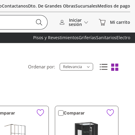
o
Contactanos
Dto. De Grandes Obras
Sucursales
Medios de pago
Iniciar
sesión
Pisos y Revestimientos
Griferías
Sanitarios
Electro
Relevancia
mparar
Comparar