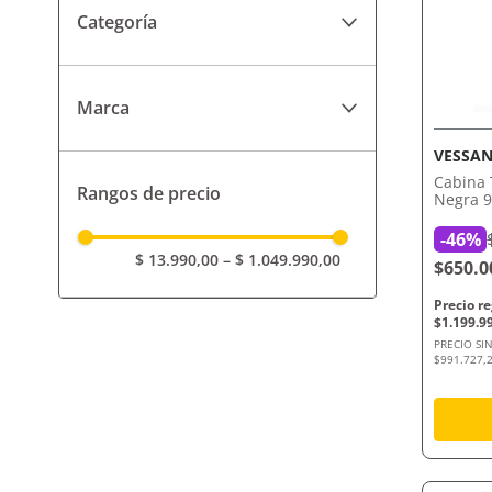
Categoría
Accesorios de Baños
Marca
Mamparas para Baño y
Cabinas
Andez
VESSAN
Bañeras e Hidromasajes
Cabina 
Rangos de precio
Bagnara
Negra 9
-
46%
F.V.
$ 13.990,00
–
$ 1.049.990,00
$650.0
Hidromet
$
1
.
199
.
9
Ottone
PRECIO SI
$991.727,2
Peirano
Roca
San Lorenzo