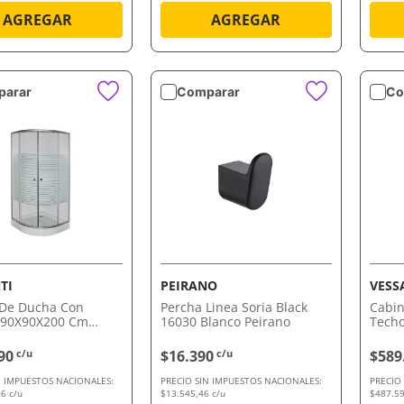
AGREGAR
AGREGAR
arar
Comparar
Co
VISTA RÁPIDA
VISTA RÁPIDA
TI
PEIRANO
VESS
 De Ducha Con
Percha Linea Soria Black
Cabin
 90X90X200 Cm
16030 Blanco Peirano
Techo
5Mm Vessanti
90
c/u
$16.390
c/u
$589
N IMPUESTOS NACIONALES:
PRECIO SIN IMPUESTOS NACIONALES:
PRECIO
6 c/u
$13.545,46 c/u
$487.59