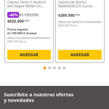
Cabina Techo Y Radio 6
Cabina de Ducha
Jets Negra 90X90 Cm
90x90x200 Cm Curva
Vessanti
Vessanti
-
46%
$1.199.990
$389.990
c/u
$650.000
c/u
PRECIO SIN IMPUESTOS NACIONALES:
$322.305,79 c/u
$
1
.
199
.
990
PRECIO SIN IMPUESTOS NACIONALES:
$991.727,28 c/u
AGREGAR
AGREGAR
Suscribite a nuestras ofertas
y novedades