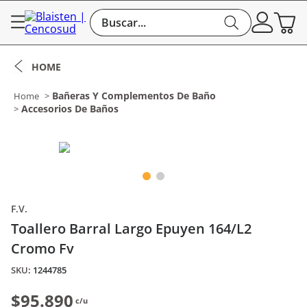
Buscar...
Bañeras Y Complementos De Baño
Accesorios De Baños
F.V.
Toallero Barral Largo Epuyen 164/L2
Cromo Fv
:
1244785
$95.890
c/u