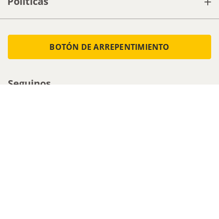
+
Políticas
BOTÓN DE ARREPENTIMIENTO
Seguinos
Medios de pago
Atencion al cliente
0800-555-0088
1161536713 - Whatsapp