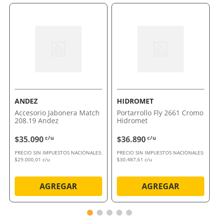
Nos encanta por su capacidad de combinar diseño y
funcionalidad en un solo producto. Aprovechá la
oportunidad de mejorar tu baño. Comprálo ahora con
envío a domicilio o retiro en tienda.
ANDEZ
HIDROMET
Accesorio Jabonera Match
Portarrollo Fly 2661 Cromo
208.19 Andez
Hidromet
$35.090
c/u
$36.890
c/u
PRECIO SIN IMPUESTOS NACIONALES:
PRECIO SIN IMPUESTOS NACIONALES:
$29.000,01 c/u
$30.487,61 c/u
AGREGAR
AGREGAR