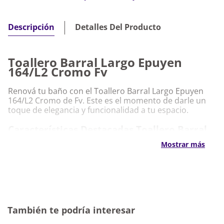
Detalles Del Producto
Descripción
Toallero Barral Largo Epuyen
164/L2 Cromo Fv
Renová tu baño con el Toallero Barral Largo Epuyen
164/L2 Cromo de Fv. Este es el momento de darle un
toque de elegancia y funcionalidad a tu espacio.
Características Destacadas Toallero Barral
Largo Epuyen 164/L2 Cromo Fv
Mostrar más
Diseño moderno y sofisticado
Fácil instalación y mantenimiento
Material de alta calidad y durabilidad
Perfecto para cualquier baño
Por qué nos gusta Toallero Barral Largo
También te podría interesar
Epuyen 164/L2 Cromo Fv