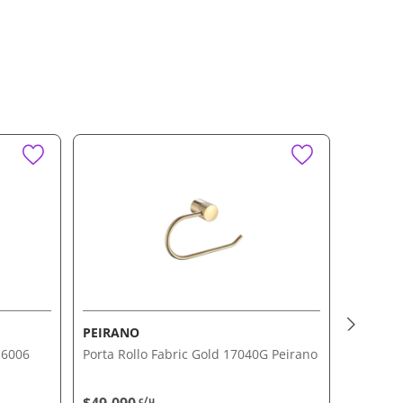
PEIRANO
PEIRAN
 16006
Porta Rollo Fabric Gold 17040G Peirano
Set 6 Pi
Peirano
c/u