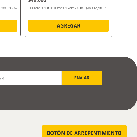
$49.090
$110.4
.388,43 c/u
PRECIO SIN IMPUESTOS NACIONALES:
$40.570,25 c/u
PRECIO SI
AGREGAR
BOTÓN DE ARREPENTIMIENTO