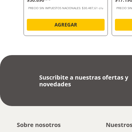
$36.890
$17.19
.198,35 c/u
PRECIO SIN IMPUESTOS NACIONALES:
$30.487,61 c/u
PRECIO SI
AGREGAR
Suscribite a nuestras ofertas y
novedades
Sobre nosotros
Nuestros