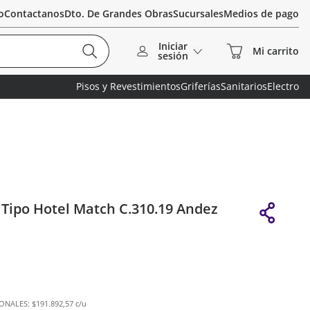
o
Contactanos
Dto. De Grandes Obras
Sucursales
Medios de pago
Iniciar
sesión
Pisos y Revestimientos
Griferías
Sanitarios
Electro
Tipo Hotel Match C.310.19 Andez
IONALES:
$191.892,57 c/u