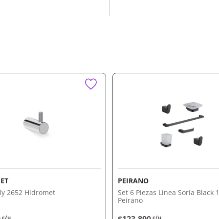
uier ambiente
o
l Match C.310.19
en la opción ideal para
or un accesorio práctico
a.
ET
PEIRANO
ly 2652 Hidromet
Set 6 Piezas Linea Soria Black
Peirano
c/u
c/u