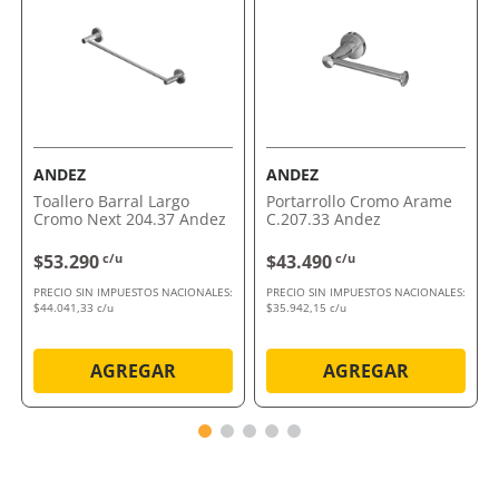
Por qué nos gusta Set De 5 Piezas Línea
10000 Black Peirano
Su combinación de diseño y funcionalidad lo convierte
en la opción ideal para quienes buscan un baño
moderno y ordenado. Apostá por calidad y estilo en
cada detalle.
ANDEZ
ANDEZ
Comprálo ahora con envío a domicilio o retiro en
Toallero Barral Largo
Portarrollo Cromo Arame
tienda.
Cromo Next 204.37 Andez
C.207.33 Andez
$53.290
c/u
$43.490
c/u
PRECIO SIN IMPUESTOS NACIONALES:
PRECIO SIN IMPUESTOS NACIONALES:
$44.041,33 c/u
$35.942,15 c/u
AGREGAR
AGREGAR