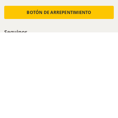
BOTÓN DE ARREPENTIMIENTO
Seguinos
Medios de pago
Atencion al cliente
0800-555-0088
1161536713 - Whatsapp
0810-222-5247