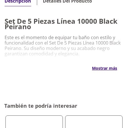
Detalles Del Producto
Descripción
Set De 5 Piezas Línea 10000 Black
Peirano
Este es el momento de equipar tu baño con estilo y
funcionalidad con el Set De 5 Piezas Línea 10000 Black
Peirano. Su diseño moderno y su acabado negro
garantizan comodidad y elegancia.
Características Destacadas
Mostrar más
Set De 5 Piezas Línea 10000 Black Peirano
Incluye 5 piezas esenciales para un baño
completo y organizado
Acabado negro que aporta sofisticación y
modernidad
También te podría interesar
Material de alta calidad que asegura resistencia y
durabilidad
Diseño práctico que combina con cualquier estilo
de baño