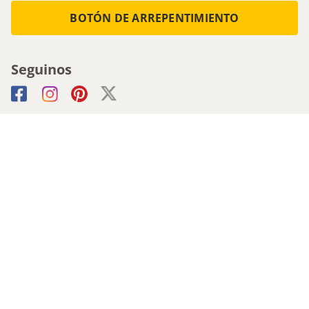
BOTÓN DE ARREPENTIMIENTO
Seguinos
Medios de pago
Atencion al cliente
0800-555-0088
1161536713 - Whatsapp
0810-222-5247