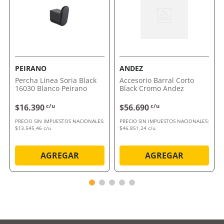
Por qué nos gusta Percha Simple Cromo
Cuadratto Andez
Su combinación de estética y funcionalidad la
convierte en la opción ideal para quienes buscan
calidad y diseño en su baño. Apostá por un accesorio
que realza cada detalle.
PEIRANO
ANDEZ
Percha Linea Soria Black
Accesorio Barral Corto
Comprálo ahora con envío a domicilio o retiro en
16030 Blanco Peirano
Black Cromo Andez
tienda.
$16.390
c/u
$56.690
c/u
PRECIO SIN IMPUESTOS NACIONALES:
PRECIO SIN IMPUESTOS NACIONALES:
$13.545,46 c/u
$46.851,24 c/u
AGREGAR
AGREGAR