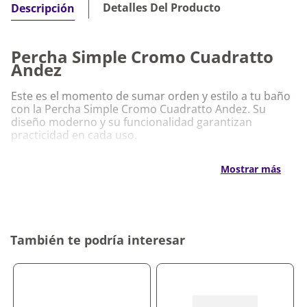
Detalles Del Producto
Descripción
Percha Simple Cromo Cuadratto
Andez
Este es el momento de sumar orden y estilo a tu baño
con la Percha Simple Cromo Cuadratto Andez. Su
diseño moderno y su funcionalidad garantizan
practicidad en cada uso.
Características Destacadas
Mostrar más
Percha Simple Cromo Cuadratto Andez
Material de alta calidad que asegura resistencia y
durabilidad
Diseño compacto ideal para optimizar el espacio
También te podría interesar
Acabado cromado que aporta sofisticación y
armonía
Instalación sencilla para un ajuste seguro y
prolijo