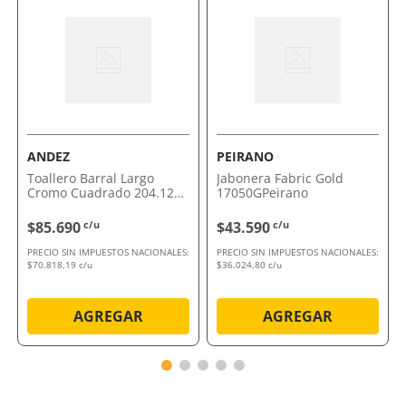
Su combinación de estética y funcionalidad la
convierte en la opción ideal para quienes buscan
calidad y diseño en su baño. Apostá por un accesorio
que realza cada detalle.
Comprálo ahora con envío a domicilio o retiro en
tienda.
ANDEZ
PEIRANO
Toallero Barral Largo
Jabonera Fabric Gold
Cromo Cuadrado 204.12
17050GPeirano
Andez
$85.690
c/u
$43.590
c/u
PRECIO SIN IMPUESTOS NACIONALES:
PRECIO SIN IMPUESTOS NACIONALES:
$70.818,19 c/u
$36.024,80 c/u
AGREGAR
AGREGAR