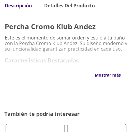
Detalles Del Producto
Descripción
Percha Cromo Klub Andez
Este es el momento de sumar orden y estilo a tu baño
con la Percha Cromo Klub Andez. Su diseño moderno y
su funcionalidad garantizan practicidad en cada uso.
Características Destacadas
Percha Cromo Klub Andez
Mostrar más
Material de alta calidad que asegura resistencia y
durabilidad
Diseño compacto ideal para optimizar el espacio
Acabado cromado que aporta sofisticación y
armonía
Instalación sencilla para un ajuste seguro y
También te podría interesar
prolijo
Por qué nos gusta Percha Cromo Klub Andez