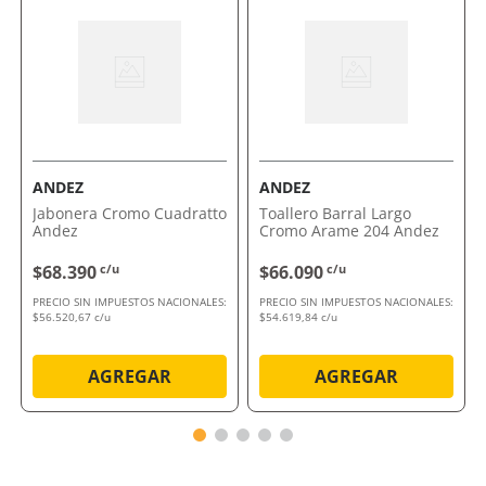
oportunidad de renovar tu baño.
Comprálo ahora con envío a domicilio o retiro en
tienda.
ANDEZ
ANDEZ
Jabonera Cromo Cuadratto
Toallero Barral Largo
Andez
Cromo Arame 204 Andez
$68.390
c/u
$66.090
c/u
PRECIO SIN IMPUESTOS NACIONALES:
PRECIO SIN IMPUESTOS NACIONALES:
$56.520,67 c/u
$54.619,84 c/u
AGREGAR
AGREGAR