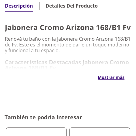
Detalles Del Producto
Descripción
Jabonera Cromo Arizona 168/B1 Fv
Renová tu baño con la Jabonera Cromo Arizona 168/B1
de Fv. Este es el momento de darle un toque moderno
y funcional a tu espacio.
Características Destacadas Jabonera Cromo
Arizona 168/B1 Fv
Mostrar más
Diseño contemporáneo y elegante
Acabado en cromo de alta calidad
Fácil instalación y mantenimiento
Compatible con diversos estilos de baño
Por qué nos gusta Jabonera Cromo Arizona
168/B1 Fv
También te podría interesar
Nos encanta por su capacidad de combinar estilo y
funcionalidad en un solo producto. Aprovechá la