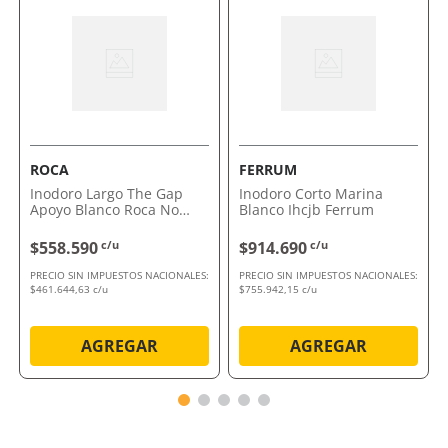
Por qué nos gusta Inodoro Dama Senso Dual
Ap Roca
Su combinación de tecnología y confort lo convierte en
la opción ideal para quienes buscan un baño funcional
y sofisticado. Apostá por un diseño que optimiza tu
espacio.
Comprálo ahora con envío a domicilio o retiro en
ROCA
FERRUM
tienda.
Inodoro Largo The Gap
Inodoro Corto Marina
Apoyo Blanco Roca No
Blanco Ihcjb Ferrum
incluye deposito ni
asiento
$558.590
c/u
$914.690
c/u
PRECIO SIN IMPUESTOS NACIONALES:
PRECIO SIN IMPUESTOS NACIONALES:
$461.644,63 c/u
$755.942,15 c/u
AGREGAR
AGREGAR