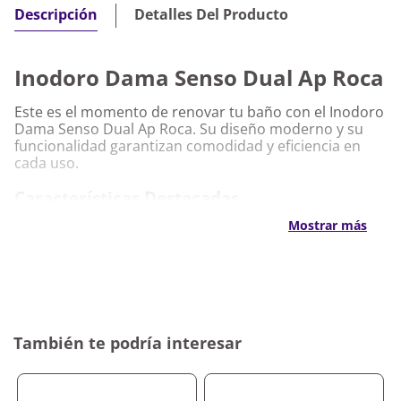
Detalles Del Producto
Descripción
Inodoro Dama Senso Dual Ap Roca
Este es el momento de renovar tu baño con el Inodoro
Dama Senso Dual Ap Roca. Su diseño moderno y su
funcionalidad garantizan comodidad y eficiencia en
cada uso.
Características Destacadas
Mostrar más
Inodoro Dama Senso Dual Ap Roca
Descarga dual para mayor ahorro de agua y
eficiencia
Diseño moderno que combina estética y
practicidad
Material de alta calidad que garantiza resistencia
También te podría interesar
y durabilidad
Instalación sencilla para un resultado prolijo y
seguro