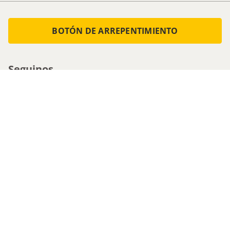
BOTÓN DE ARREPENTIMIENTO
Seguinos
Medios de pago
Atencion al cliente
0800-555-0088
1161536713 - Whatsapp
0810-222-5247