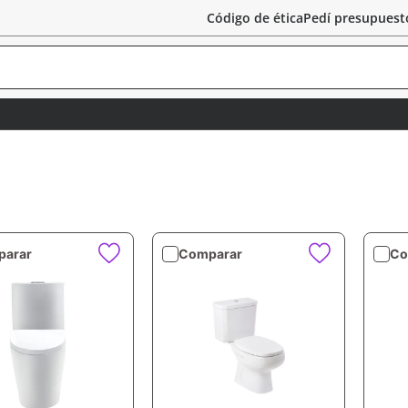
Código de ética
Pedí presupuest
arar
Comparar
Co
VISTA RÁPIDA
VISTA RÁPIDA