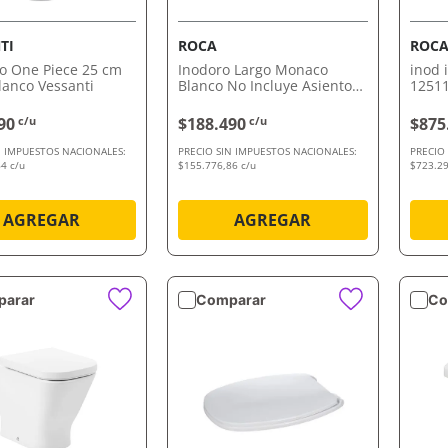
TI
ROCA
ROC
io One Piece 25 cm
Inodoro Largo Monaco
inod 
anco Vessanti
Blanco No Incluye Asiento
12511
Ni Depósito De Roca
Asien
90
c/u
$188.490
c/u
$875
N IMPUESTOS NACIONALES:
PRECIO SIN IMPUESTOS NACIONALES:
PRECIO
4 c/u
$155.776,86 c/u
$723.29
AGREGAR
AGREGAR
arar
Comparar
Co