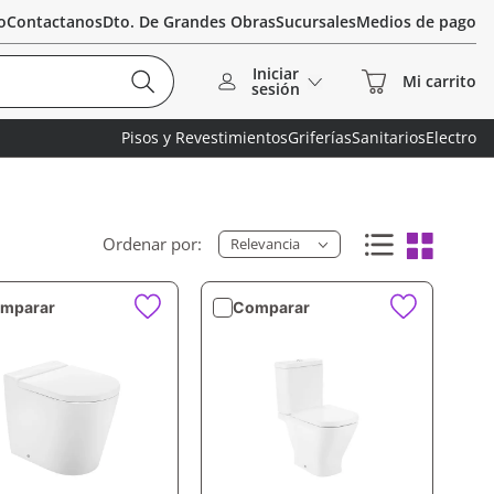
o
Contactanos
Dto. De Grandes Obras
Sucursales
Medios de pago
Iniciar
sesión
Pisos y Revestimientos
Griferías
Sanitarios
Electro
Relevancia
mparar
Comparar
VISTA RÁPIDA
VISTA RÁPIDA