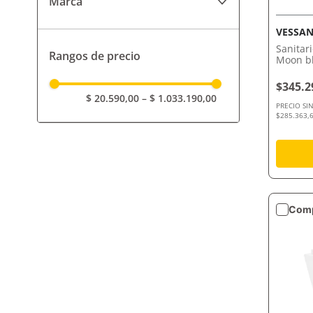
Marca
Inodoros
Ariel
Bidets
VESSAN
Sanitar
Rangos de precio
Capea
Accesorios Sanitarios
Moon bl
F.V.
$345.2
Descargas Inodoros y
$ 20.590,00
–
$ 1.033.190,00
Desagües
PRECIO SI
Ferrum
$285.363,6
Gulliart
Peirano
Piazza
Comp
Roca
San Lorenzo
Terceros