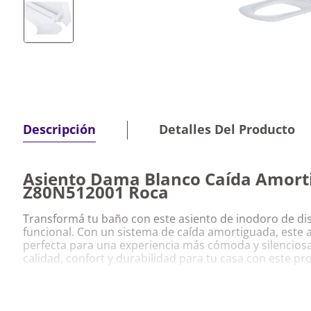
Detalles Del Producto
Descripción
Asiento Dama Blanco Caída Amort
Z80N512001 Roca
Transformá tu baño con este asiento de inodoro de d
funcional. Con un sistema de caída amortiguada, este a
perfecta para una experiencia más cómoda y silenciosa e
calidad, confort y durabilidad para tu casa con este p
Características Destacadas Asiento Dama Bl
Amortiguada Senso As Z80N512001 Roca