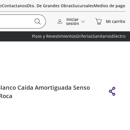
o
Contactanos
Dto. De Grandes Obras
Sucursales
Medios de pago
Iniciar
sesión
Pisos y Revestimientos
Griferías
Sanitarios
Electro
lanco Caída Amortiguada Senso
Roca