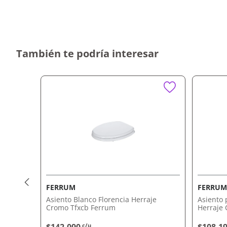
Caída amortiguada para un cierre suave y sin rui
Diseño elegante y sencillo en color blanco, que s
Fabricado con materiales de alta calidad para una
Fácil instalación, compatible con la mayoría de lo
Comodidad y resistencia para un uso prolongado
También te podría interesar
Por qué nos gusta Asiento Dama Blanco Ca
Senso As Z80N512001 Roca
Su caída amortiguada te permite disfrutar de un cierre 
Además, su diseño minimalista se adapta perfectamente
baño, brindando un toque de elegancia. Comprálo ahor
retiro en tienda.
FERRUM
FERRU
rtiguada
Asiento Blanco Florencia Herraje
Asiento 
Cromo Tfxcb Ferrum
Herraje
c/u