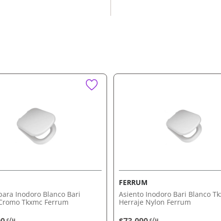
dos molestos.
e adapta a cualquier baño.
 larga durabilidad.
s inodoros estándar.
.
ída Amortiguada
silencioso y seguro.
 a cualquier estilo de
a con envío a domicilio o
M
FERRUM
para Inodoro Blanco Bari
Asiento Inodoro Bari Blanco T
 Cromo Tkxmc Ferrum
Herraje Nylon Ferrum
c/u
c/u