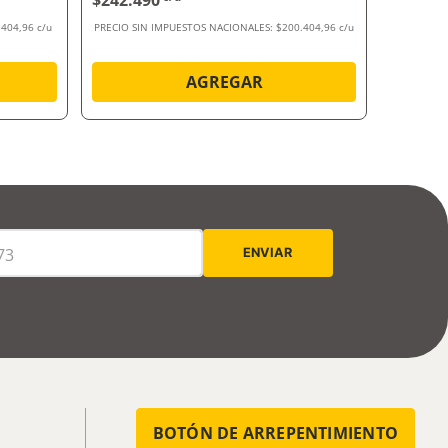
$242.490
$54.59
.404,96 c/u
PRECIO SIN IMPUESTOS NACIONALES:
$200.404,96 c/u
PRECIO SI
AGREGAR
BOTÓN DE ARREPENTIMIENTO