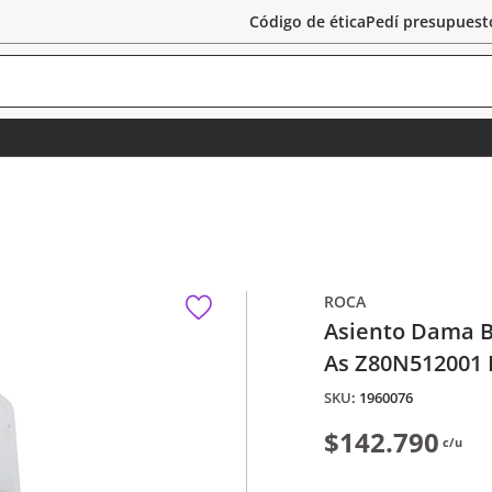
Código de ética
Pedí presupuest
ROCA
Asiento Dama B
As Z80N512001 
:
1960076
$142.790
c/u