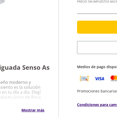
PRECIO SIN IMPUESTOS NAC
iguada Senso As
Medios de pago dispo
iseño moderno y
siento es la solución
Promociones bancaria
n tu día a día. Elegí
roducto único de Roca.
Condiciones para cam
anco Caída
Mostrar más