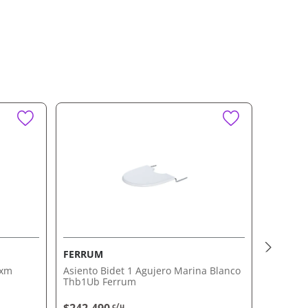
FERRUM
FERRU
kxm
Asiento Bidet 1 Agujero Marina Blanco
Asiento 
Thb1Ub Ferrum
Ferrum
c/u