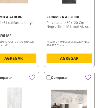
VISTA RÁPIDA
VISTA RÁPIDA
MICA ALBERDI
CERÁMICA ALBERDI
61x61 california beige
Porcelanato 60x120 Cm
Negro Símil Mármol Akros
Alberdi
696 M²
 SIN IMPUESTOS NACIONALES:
PRECIO SIN IMPUESTOS NACIONALES:
,41 M²
$70.487,61 c/u
AGREGAR
AGREGAR
mparar
Comparar