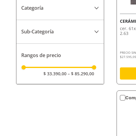
Categoría
Cerámicas y Porcelanatos
CERÁMI
cer. 61
Sub-Categoría
2.63
Porcelanatos
PRECIO SI
Rangos de precio
Cerámicas para Pisos
$27.595,05
$ 33.390,00
–
$ 85.290,00
Comp