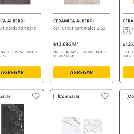
VISTA RÁPIDA
VISTA RÁPIDA
CA ALBERDI
CERÁMICA ALBERDI
CERÁ
x61 portland negro
cer. 61x61 cardinales 2.63
cer. 
2.63
$12.696 M²
$12.
N IMPUESTOS NACIONALES:
PRECIO SIN IMPUESTOS NACIONALES:
PRECIO
 c/u
$10.492,41 M²
$10.492
AGREGAR
AGREGAR
arar
Comparar
Co