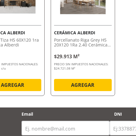
VISTA RÁPIDA
VISTA RÁPIDA
CA ALBERDI
CERÁMICA ALBERDI
 Tiza H5 60X120 1ra
Porcellanato Riga Grey H5
a Alberdi
20X120 1Ra 2.40 Cerámica
Alberdi
$29.913 M²
N IMPUESTOS NACIONALES:
PRECIO SIN IMPUESTOS NACIONALES:
 c/u
$24.721,08 M²
AGREGAR
AGREGAR
Email
DNI