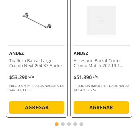
Por qué nos gusta Portarrollo Accesorio
California 167/17 FV
Este accesorio optimiza el espacio de tu baño sin
perder estilo. Ideal para quienes buscan funcionalidad
y diseño en un solo producto.
Comprálo ahora con envío a domicilio o retiro en
tienda.
ANDEZ
ANDEZ
Toallero Barral Largo
Accesorio Barral Corto
Cromo Next 204.37 Andez
Cromo Match 202.19.1
Andez
$53.290
c/u
$51.390
c/u
PRECIO SIN IMPUESTOS NACIONALES:
PRECIO SIN IMPUESTOS NACIONALES:
$44.041,33 c/u
$42.471,08 c/u
AGREGAR
AGREGAR