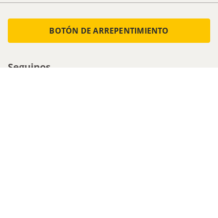
BOTÓN DE ARREPENTIMIENTO
Seguinos
Medios de pago
Atencion al cliente
0800-555-0088
1161536713 - Whatsapp
0810-222-5247