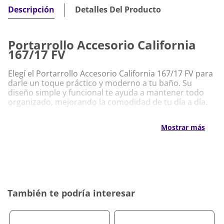
Detalles Del Producto
Descripción
Portarrollo Accesorio California
167/17 FV
Elegí el Portarrollo Accesorio California 167/17 FV para
darle un toque práctico y moderno a tu baño. Su
diseño simple y funcional te ayuda a mantener todo
organizado, mejorando la comodidad de tu día a día.
Características Destacadas Portarrollo
Mostrar más
Accesorio California 167/17 FV
Fabricado en cromo, resistente a la corrosión y fácil
de limpiar
Diseño minimalista que combina con cualquier
estilo de baño
Ideal para tener el papel higiénico siempre a mano
También te podría interesar
y en su lugar
Fácil instalación para que no pierdas tiempo