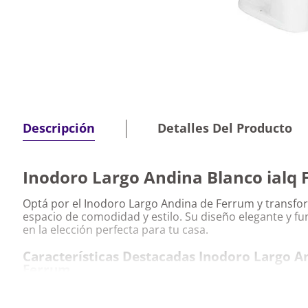
Detalles Del Producto
Descripción
Inodoro Largo Andina Blanco ialq
Optá por el Inodoro Largo Andina de Ferrum y transfo
espacio de comodidad y estilo. Su diseño elegante y fu
en la elección perfecta para tu casa.
Características Destacadas Inodoro Largo A
Ferrum
Dimensiones amplias que garantizan mayor com
Color blanco que se adapta a cualquier decoració