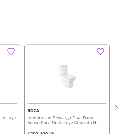
ROCA
FERRU
 Incluye
Inodoro con Descarga Dual Dama
Inodoro 
Sensu Roca No Incluye Deposito Ni
Ferrum N
Asiento
c/u