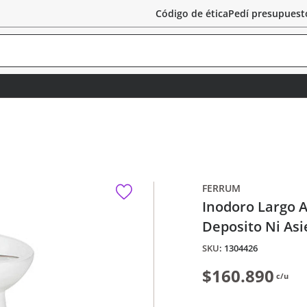
Código de ética
Pedí presupuest
FERRUM
Inodoro Largo 
Deposito Ni Asi
:
1304426
$160.890
c/u