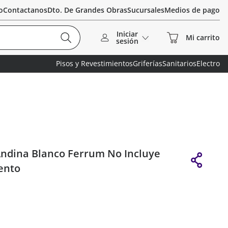
o
Contactanos
Dto. De Grandes Obras
Sucursales
Medios de pago
Iniciar
sesión
Pisos y Revestimientos
Griferías
Sanitarios
Electro
Andina Blanco Ferrum No Incluye
ento