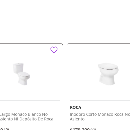
ando durabilidad.
idad.
nco ialq Ferrum
derno, mejorando la
 disfrutá de la comodidad
tiro en tienda.
ROCA
 Largo Monaco Blanco No
Inodoro Corto Monaco Roca No
Asiento Ni Depósito De Roca
Asiento
c/u
c/u