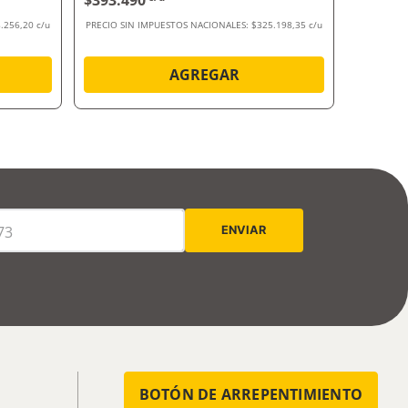
$393.490
$914.6
.256,20 c/u
PRECIO SIN IMPUESTOS NACIONALES:
$325.198,35 c/u
PRECIO SI
AGREGAR
BOTÓN DE ARREPENTIMIENTO