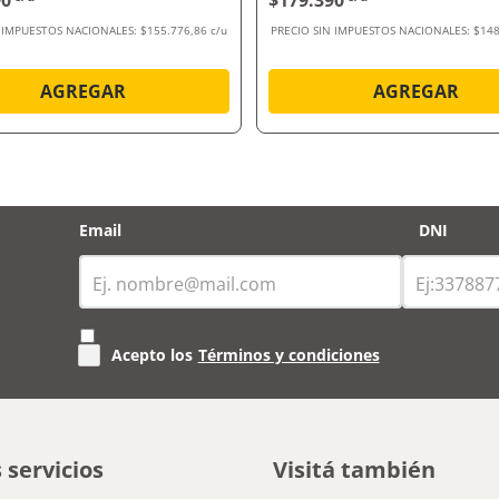
90
$179.390
N IMPUESTOS NACIONALES:
$155.776,86 c/u
PRECIO SIN IMPUESTOS NACIONALES:
$148
AGREGAR
AGREGAR
Email
DNI
Acepto los
Términos y condiciones
 servicios
Visitá también