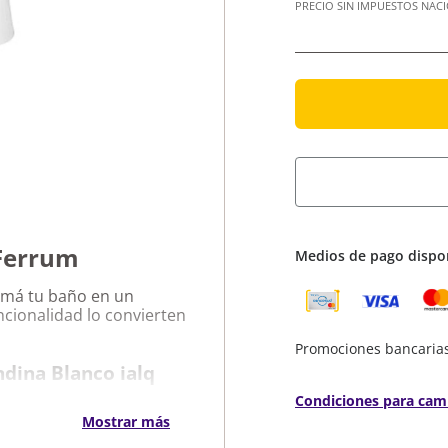
PRECIO SIN IMPUESTOS NAC
 Ferrum
Medios de pago dispo
rmá tu baño en un
ncionalidad lo convierten
Promociones bancaria
ndina Blanco ialq
Condiciones para cam
Mostrar más
odidad.
n.