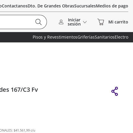
o
Contactanos
Dto. De Grandes Obras
Sucursales
Medios de pago
Iniciar
sesión
Pisos y Revestimientos
Griferías
Sanitarios
Electro
ades 167/C3 Fv
IONALES:
$41.561,99 c/u