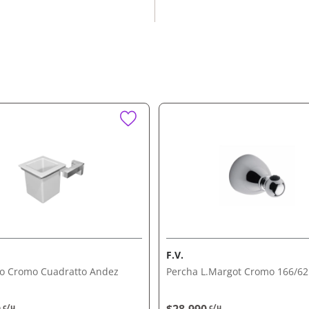
3 Fv
ncionalidad en un solo
ño. Comprálo ahora con
F.V.
so Cromo Cuadratto Andez
Percha L.Margot Cromo 166/62
c/u
c/u