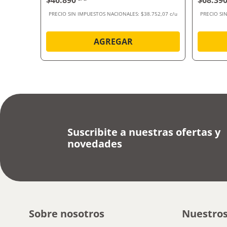
$46.890
$68.39
.148,77 c/u
PRECIO SIN IMPUESTOS NACIONALES:
$38.752,07 c/u
PRECIO SI
AGREGAR
Suscribite a nuestras ofertas y
novedades
Sobre nosotros
Nuestros