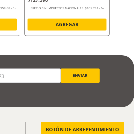
$127.390
$74.59
.958,68 c/u
PRECIO SIN IMPUESTOS NACIONALES:
$105.281 c/u
PRECIO SI
AGREGAR
BOTÓN DE ARREPENTIMIENTO