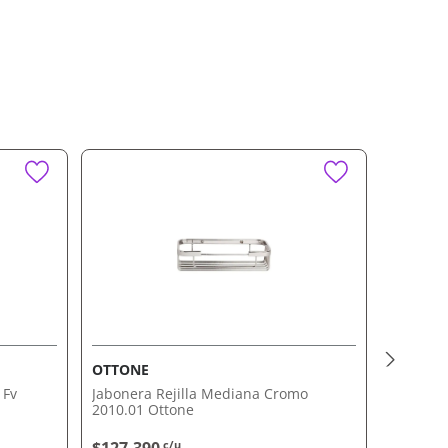
OTTONE
F.V.
 Fv
Jabonera Rejilla Mediana Cromo
Toallero
2010.01 Ottone
Cromo F
c/u