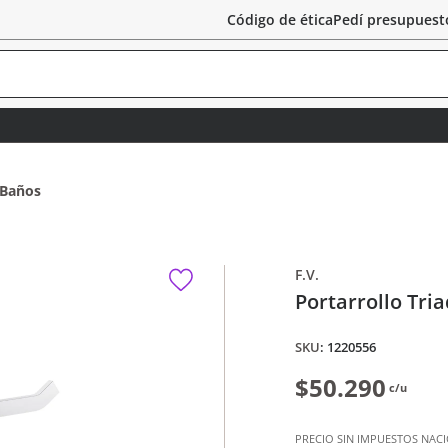
Código de ética
Pedí presupuest
 Baños
F.V.
Portarrollo Tri
:
1220556
$50.290
c/u
PRECIO SIN IMPUESTOS NAC