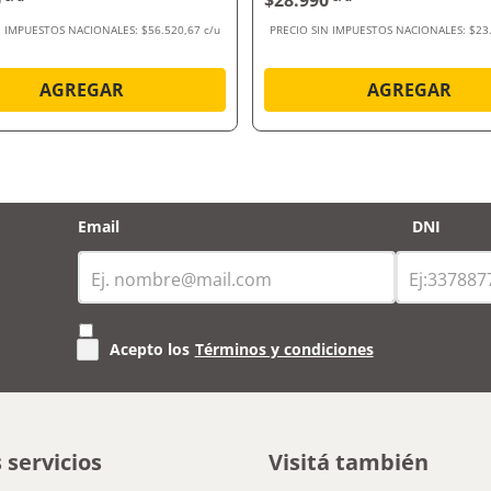
0
$28.990
N IMPUESTOS NACIONALES:
$56.520,67 c/u
PRECIO SIN IMPUESTOS NACIONALES:
$23
AGREGAR
AGREGAR
Email
DNI
Acepto los
Términos y condiciones
 servicios
Visitá también