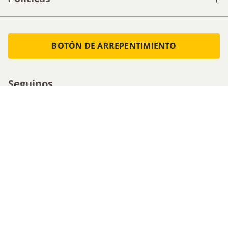
BOTÓN DE ARREPENTIMIENTO
Seguinos
Medios de pago
Atencion al cliente
0800-555-0088
1161536713 - Whatsapp
0810-222-5247