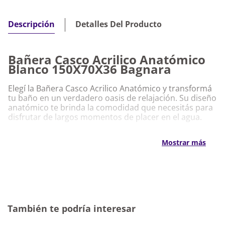
Detalles Del Producto
Descripción
Bañera Casco Acrilico Anatómico
Blanco 150X70X36 Bagnara
Elegí la Bañera Casco Acrilico Anatómico y transformá
tu baño en un verdadero oasis de relajación. Su diseño
anatómico te brinda la comodidad que necesitás para
disfrutar de largos momentos de placer en el agua.
Características Destacadas Bañera Casco
Mostrar más
Acrilico Anatómico Blanco 150X70X36
Bagnara
Fabricada en acrílico de alta calidad, asegurando
resistencia y durabilidad.
Dimensiones de 150x70x36 cm, ideal para
adaptarse a cualquier espacio.
También te podría interesar
Color blanco que aporta luminosidad y estilo a tu
baño.