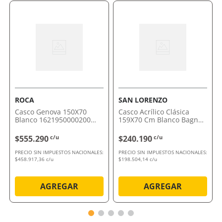
Diseño anatómico que se ajusta al cuerpo,
garantizando una experiencia de baño cómoda.
Por qué nos gusta Bañera Casco Acrilico
Anatómico Blanco 150X70X36 Bagnara
Esta bañera combina elegancia y confort, convirtiendo
cada baño en un momento de relax absoluto. Apostá
por la calidad y dale un toque especial a tu casa.
Comprálo ahora con envío a domicilio o retiro en
tienda.
ROCA
SAN LORENZO
Casco Genova 150X70
Casco Acrílico Clásica
Blanco 1621950000200
159X70 Cm Blanco Bagnar
Roca
San Lorenzo
$555.290
c/u
$240.190
c/u
PRECIO SIN IMPUESTOS NACIONALES:
PRECIO SIN IMPUESTOS NACIONALES:
$458.917,36 c/u
$198.504,14 c/u
AGREGAR
AGREGAR