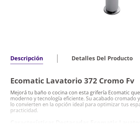
Detalles Del Producto
Descripción
Ecomatic Lavatorio 372 Cromo Fv
Mejorá tu baño o cocina con esta grifería Ecomatic qu
moderno y tecnología eficiente. Su acabado cromado y
lo convierten en la opción ideal para optimizar tus espa
practicidad.
Características Destacadas Ecomatic Lavato
Tecnología ecomatic que permite un ahorro efici
Diseño elegante y moderno que aporta sofisticac