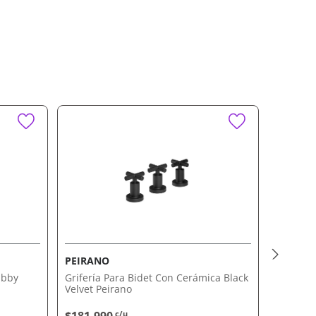
PEIRANO
PEIRAN
ibby
Grifería Para Bidet Con Cerámica Black
ducha e
Velvet Peirano
vera
c/u