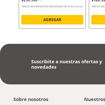
$259.590
$189.3
.024,80 c/u
PRECIO SIN IMPUESTOS NACIONALES:
$214.537,20 c/u
PRECIO SI
AGREGAR
Suscribite a nuestras ofertas y
novedades
Sobre nosotros
Nuestros