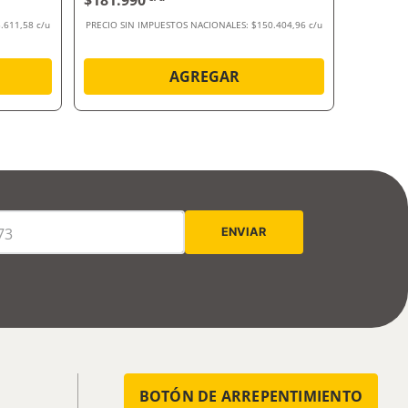
$181.990
$238.7
.611,58 c/u
PRECIO SIN IMPUESTOS NACIONALES:
$150.404,96 c/u
PRECIO SI
AGREGAR
BOTÓN DE ARREPENTIMIENTO