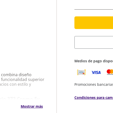
Medios de pago dispo
e combina diseño
 funcionalidad superior
cios con estilo y
Promociones bancaria
Condiciones para cam
rio 372 Cromo Fv
Mostrar más
ente de agua.
ión.