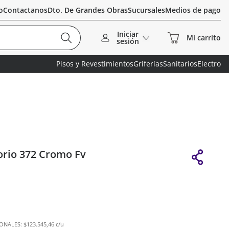
o
Contactanos
Dto. De Grandes Obras
Sucursales
Medios de pago
Iniciar
sesión
Pisos y Revestimientos
Griferías
Sanitarios
Electro
orio 372 Cromo Fv
IONALES:
$123.545,46 c/u