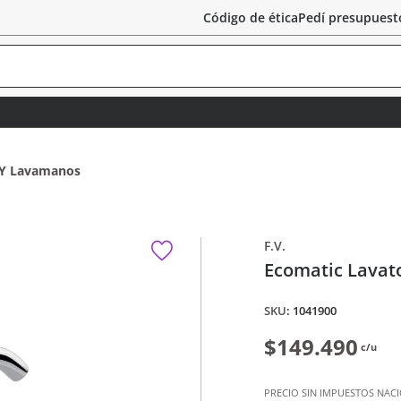
Código de ética
Pedí presupuest
o Y Lavamanos
F.V.
Ecomatic Lavat
:
1041900
$149.490
c/u
PRECIO SIN IMPUESTOS NAC