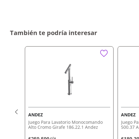
Acabado cromado que asegura durabilidad y resist
Fácil instalación y mantenimiento que garantizan 
Por qué nos gusta Ecomatic Lavatorio 372 
También te podría interesar
Combina funcionalidad con un diseño innovador 
Garantía de calidad para disfrutar de un espacio
años.
Este es el momento de renovar tus espacios con esta gri
diseño y tecnología para transformar tu casa con com
Comprálo ahora con envío a domicilio o retiro en tiend
ANDEZ
ANDEZ
c New Fv
Juego Para Lavatorio Monocomando
Juego Pa
Alto Cromo Girafe 186.22.1 Andez
500.37 
c/u