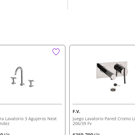
encia al uso diario.
practicidad.
Cromo Fv
para cualquier ambiente.
 práctico y moderno por
fería exclusiva. Elegí
odidad.
a.
F.V.
ra Lavatorio 3 Agujeros Next
Juego Lavatorio Pared Cromo L
Andez
206/39 Fv
c/u
c/u