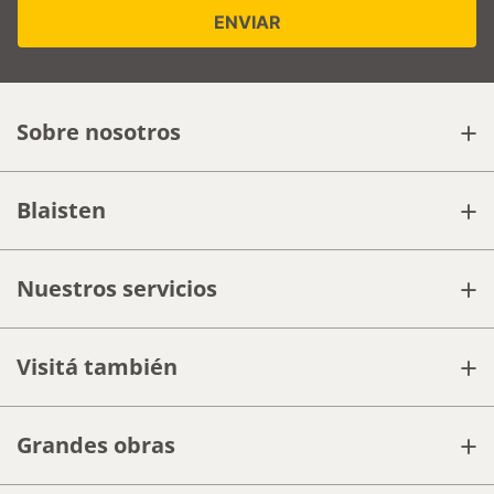
tienda.
Cerámica Cañuelas
Cerámica Cañuelas
AGREGAR
AGREGAR
Suscribite a nuestras ofertas
y novedades
Email