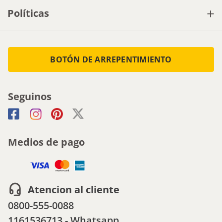
DNI
Acepto los
Términos y condiciones
+
Sobre nosotros
+
Blaisten