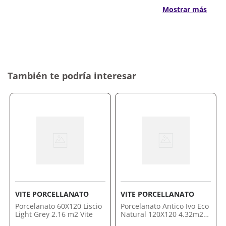
Mostrar más
Pulido 58X58 Life Gris 1.68M2
Acabado pulido que realza el brillo y la elegancia
Formato de 58x58 cm para una instalación
eficiente
Material de alta calidad que garantiza resistencia
y durabilidad
También te podría interesar
Fácil mantenimiento para mayor practicidad
Por qué nos gusta Pulido 58X58 Life Gris
1.68M2
Su combinación de diseño refinado y funcionalidad lo
convierte en la elección perfecta para quienes buscan
estilo y calidad en cada detalle. Apostá por un
ambiente sofisticado y moderno.
Comprálo ahora con envío a domicilio o retiro en
tienda.
VITE PORCELLANATO
VITE PORCELLANATO
Porcelanato 60X120 Liscio
Porcelanato Antico Ivo Eco
Light Grey 2.16 m2 Vite
Natural 120X120 4.32m2
Vite