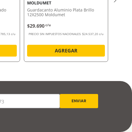
MOLDUMET
PAREX 
ado
Guardacanto Aluminio Plata Brillo
Pastina
12X2500 Moldumet
Blenda 5
$29.690
c/u
$18.79
.785,13 c/u
PRECIO SIN IMPUESTOS NACIONALES:
$24.537,20 c/u
PRECIO SI
AGREGAR