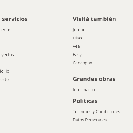
 servicios
Visitá también
liente
Jumbo
Disco
Vea
oyectos
Easy
Cencopay
cilio
Grandes obras
estos
Información
Políticas
Términos y Condiciones
Datos Personales