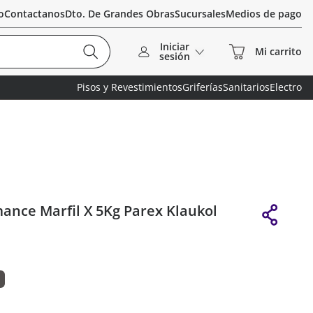
o
Contactanos
Dto. De Grandes Obras
Sucursales
Medios de pago
Iniciar
sesión
Pisos y Revestimientos
Griferías
Sanitarios
Electro
ance Marfil X 5Kg Parex Klaukol