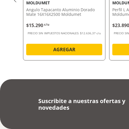
MOLDUMET
MOLDU
eber
Angulo Tapacanto Aluminio Dorado
Perfil L
Mate 16X16X2500 Moldumet
Moldum
$15.290
c/u
$23.89
77,69 c/u
PRECIO SIN IMPUESTOS NACIONALES:
$12.636,37 c/u
PRECIO SI
AGREGAR
Suscribite a nuestras ofertas y
novedades