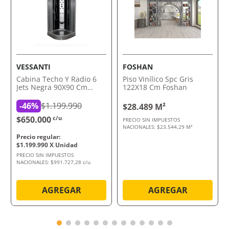
VESSANTI
FOSHAN
Cabina Techo Y Radio 6
Piso Vinílico Spc Gris
Jets Negra 90X90 Cm
122X18 Cm Foshan
Vessanti
-
46%
$1.199.990
$28.489 M²
$650.000
c/u
PRECIO SIN IMPUESTOS
NACIONALES:
$23.544,29 M²
$
1
.
199
.
990
PRECIO SIN IMPUESTOS
NACIONALES:
$991.727,28 c/u
AGREGAR
AGREGAR