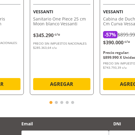
VESSANTI
VESSANTI
ris
Sanitario One Piece 25 cm
Cabina de Duch
n
Moon blanco Vessanti
Cm Curva Vessa
-
57%
$899.9
$345.290
c/u
$390.000
c/u
NACIONALES:
PRECIO SIN IMPUESTOS NACIONALES:
$285.363,64 c/u
$
899
.
990
PRECIO SIN IMPUESTO
$743.793,39 c/u
AR
AGREGAR
AGRE
Email
DNI