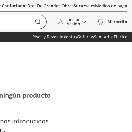
o
Contactanos
Dto. De Grandes Obras
Sucursales
Medios de pago
Iniciar
sesión
Pisos y Revestimientos
Griferías
Sanitarios
Electro
 ningún producto
nos introducidos.
abra.