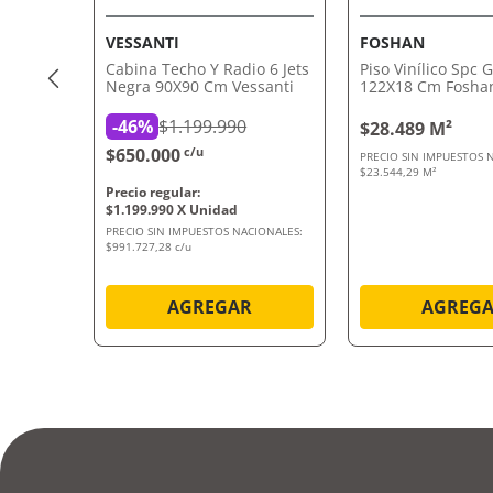
VESSANTI
FOSHAN
Cabina Techo Y Radio 6 Jets
Piso Vinílico Spc G
Negra 90X90 Cm Vessanti
122X18 Cm Fosha
-
46%
$1.199.990
$28.489 M²
$650.000
c/u
PRECIO SIN IMPUESTOS 
$23.544,29 M²
$
1
.
199
.
990
PRECIO SIN IMPUESTOS NACIONALES:
$991.727,28 c/u
AGREGAR
AGREG