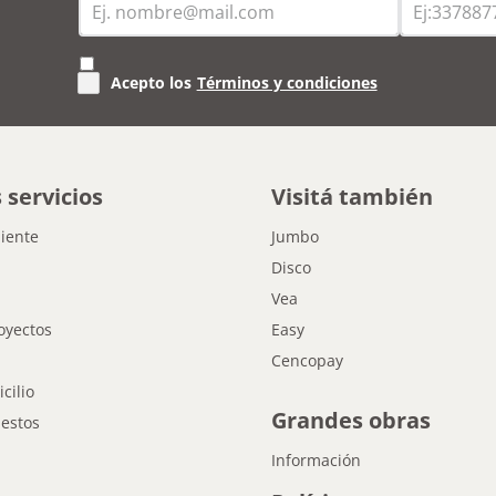
Acepto los
Términos y condiciones
 servicios
Visitá también
liente
Jumbo
Disco
Vea
oyectos
Easy
Cencopay
cilio
Grandes obras
estos
Información