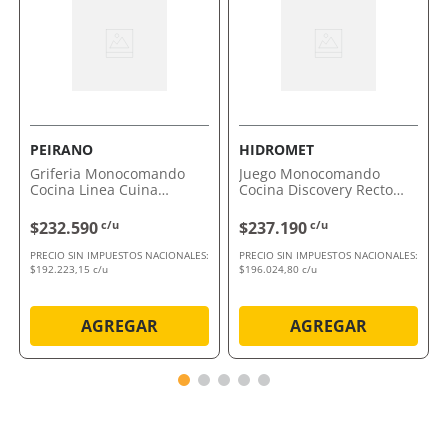
comodidad y eficiencia
Por qué nos gusta Juego Monocomando
Newport 411.02/B2 P. Alto FV
Es el accesorio perfecto para tu baño, combinando
estética, confort y funcionalidad en un solo producto.
Elegí este monocomando y dale un toque sofisticado y
PEIRANO
HIDROMET
práctico a tu espacio.
Griferia Monocomando
Juego Monocomando
Cocina Linea Cuina
Cocina Discovery Recto
Comprálo ahora con envío a domicilio o retiro en
Peirano
Cromo Hidromet
tienda.
$232.590
c/u
$237.190
c/u
PRECIO SIN IMPUESTOS NACIONALES:
PRECIO SIN IMPUESTOS NACIONALES:
$192.223,15 c/u
$196.024,80 c/u
AGREGAR
AGREGAR