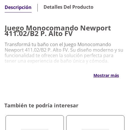
Detalles Del Producto
Descripción
Juego Monocomando Newport
411.02/B2 P. Alto FV
Transformá tu baño con el Juego Monocomando
Newport 411.02/B2 P. Alto FV. Su diseño moderno y su
funcionalidad te ofrecen la solución perfecta para
tener una experiencia de baño única y cómoda.
Características Destacadas Juego
Mostrar más
Monocomando Newport 411.02/B2 P. Alto
FV
Fabricado con materiales de alta calidad para
mayor durabilidad
Diseño elegante que se adapta a cualquier estilo de
También te podría interesar
baño
Monocomando de fácil manejo, ideal para usar con
una sola mano
Instalación sencilla, ideal para quienes buscan