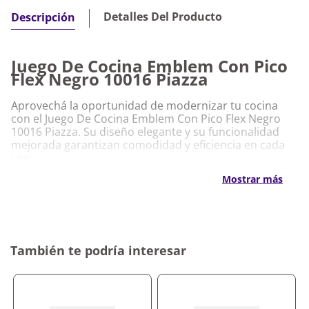
Detalles Del Producto
Descripción
Juego De Cocina Emblem Con Pico
Flex Negro 10016 Piazza
Aprovechá la oportunidad de modernizar tu cocina
con el Juego De Cocina Emblem Con Pico Flex Negro
10016 Piazza. Su diseño elegante y su funcionalidad
mejorada garantizan comodidad y eficiencia en cada
uso.
Mostrar más
Características Destacadas
Juego De Cocina Emblem Con Pico Flex
Negro 10016 Piazza
Terminación en negro que aporta sofisticación y
También te podría interesar
versatilidad
Pico flexible para mayor comodidad y fácil
manipulación
Materiales resistentes que aseguran durabilidad