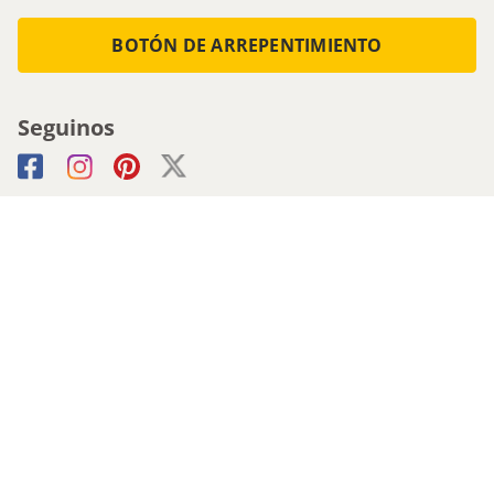
BOTÓN DE ARREPENTIMIENTO
Seguinos
Medios de pago
Atencion al cliente
0800-555-0088
1161536713 - Whatsapp
0810-222-5247