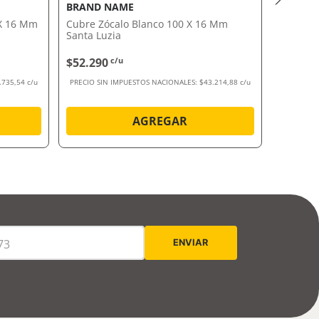
BRAND NAME
BRAND
 X 16 Mm
Cubre Zócalo Blanco 100 X 16 Mm
Zócalo 
Santa Luzia
$52.290
c/u
$31.69
.735,54 c/u
PRECIO SIN IMPUESTOS NACIONALES:
$43.214,88 c/u
PRECIO SI
AGREGAR