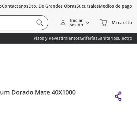
o
Contactanos
Dto. De Grandes Obras
Sucursales
Medios de pago
Iniciar
sesión
Pisos y Revestimientos
Griferías
Sanitarios
Electro
Alum Dorado Mate 40X1000