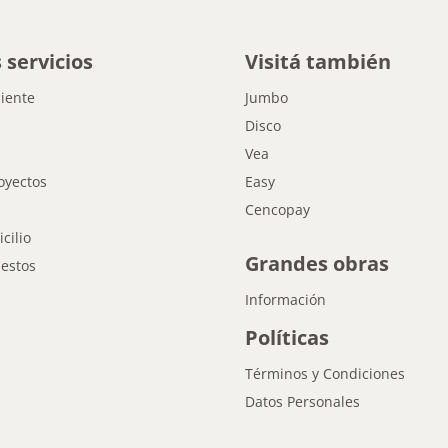
 servicios
Visitá también
liente
Jumbo
Disco
Vea
oyectos
Easy
Cencopay
cilio
Grandes obras
estos
Información
Políticas
Términos y Condiciones
Datos Personales