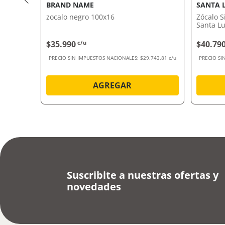
BRAND NAME
SANTA 
 40X1000
zocalo negro 100x16
Zócalo 
Santa Lu
$35.990
c/u
$40.79
20,67 c/u
PRECIO SIN IMPUESTOS NACIONALES:
$29.743,81 c/u
PRECIO SI
AGREGAR
Suscribite a nuestras ofertas y
novedades