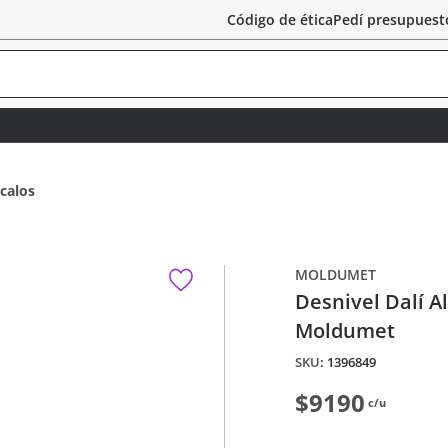
Código de ética
Pedí presupuest
calos
MOLDUMET
Desnivel Dalí 
Moldumet
:
1396849
$9190
c/u