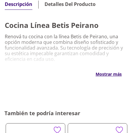
Detalles Del Producto
Descripción
Cocina Línea Betis Peirano
Renová tu cocina con la línea Betis de Peirano, una
opción moderna que combina diseño sofisticado y
funcionalidad avanzada. Su tecnología de precisión y
su estética impecable garantizan comodidad y
eficiencia en cada uso.
Características Destacadas Cocina Línea
Mostrar más
Betis Peirano
Monocomando de precisión para un ajuste fluido
del caudal y la temperatura
Materiales resistentes que aseguran durabilidad y
alto rendimiento
Diseño ergonómico que optimiza el espacio y
También te podría interesar
facilita el uso
Acabado elegante y fácil de limpiar
Por qué nos gusta Cocina Línea Betis