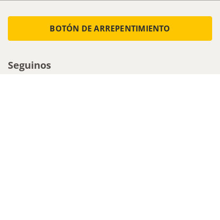
BOTÓN DE ARREPENTIMIENTO
Seguinos
Medios de pago
Atencion al cliente
0800-555-0088
1161536713 - Whatsapp
0810-222-5247