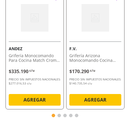
Peirano
Aporta sofisticación sin perder funcionalidad
Brinda comodidad y estilo en el uso diario
Este es el momento de optimizar tu cocina con calidad
y diseño. Aprovechá la oportunidad de sumar
elegancia y eficiencia.
Comprálo ahora con envío a domicilio o retiro en
ANDEZ
F.V.
tienda.
Grifería Monocomando
Grifería Arizona
Para Cocina Match Cromo
Monocomando Cocina
400.19 Andez
Cromo 406/B1 Fv
$335.190
c/u
$170.290
c/u
PRECIO SIN IMPUESTOS NACIONALES:
PRECIO SIN IMPUESTOS NACIONALES:
$277.016,53 c/u
$140.735,54 c/u
AGREGAR
AGREGAR