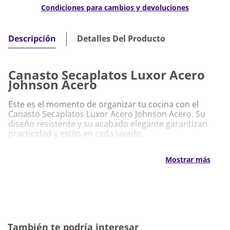
Condiciones para cambios y devoluciones
Detalles Del Producto
Descripción
Canasto Secaplatos Luxor Acero
Johnson Acero
Este es el momento de organizar tu cocina con el
Canasto Secaplatos Luxor Acero Johnson Acero. Su
diseño resistente y su acabado elegante garantizan
practicidad y estilo en cada lavado.
Características Destacadas
Mostrar más
Canasto Secaplatos Luxor Acero Johnson
Acero
Material de acero inoxidable que asegura
durabilidad y fácil limpieza
Diseño amplio para una mejor organización de
También te podría interesar