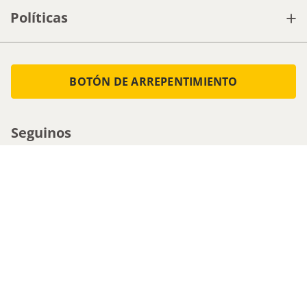
+
Políticas
BOTÓN DE ARREPENTIMIENTO
Seguinos
Medios de pago
Atencion al cliente
0800-555-0088
1161536713 - Whatsapp