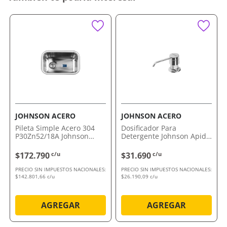
platos y utensilios
Acabado sofisticado que aporta elegancia a la
cocina
Base estable para un secado seguro y eficiente
Por qué nos gusta Canasto Secaplatos Luxor
Acero Johnson Acero
Su combinación de funcionalidad y diseño lo convierte
en la opción ideal para quienes buscan calidad y orden
en la cocina. Apostá por un accesorio resistente y
práctico.
JOHNSON ACERO
JOHNSON ACERO
Comprálo ahora con envío a domicilio o retiro en
Pileta Simple Acero 304
Dosificador Para
tienda.
P30Zn52/18A Johnson
Detergente Johnson Apido
Acero
Johnson Acero
$172.790
c/u
$31.690
c/u
PRECIO SIN IMPUESTOS NACIONALES:
PRECIO SIN IMPUESTOS NACIONALES:
$142.801,66 c/u
$26.190,09 c/u
AGREGAR
AGREGAR