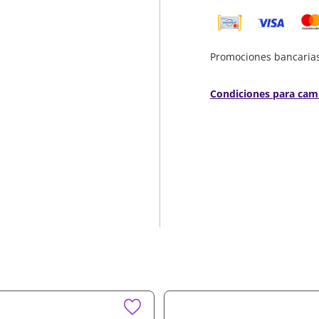
8M2 Allpa)
ean un hogar moderno y
Promociones bancaria
prálo ahora con envío a
Condiciones para cam