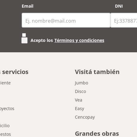
Email
DNI
Acepto los
Términos y condiciones
 servicios
Visitá también
liente
Jumbo
Disco
Vea
oyectos
Easy
Cencopay
cilio
Grandes obras
estos