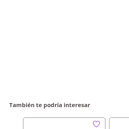
Por qué nos gusta (California Gris 36X36 2.6
El Cerámico California Gris es ideal para quienes des
acogedor. Apostá por la calidad de este cerámico. Com
domicilio o retiro en tienda.
También te podría interesar