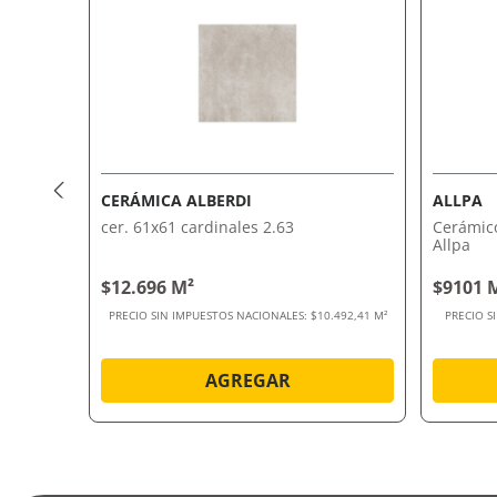
CERÁMICA ALBERDI
ALLPA
M2 Allpa
cer. 61x61 cardinales 2.63
Cerámic
Allpa
$12.696 M²
$9101 
521,28 M²
PRECIO SIN IMPUESTOS NACIONALES:
$10.492,41 M²
PRECIO S
AGREGAR