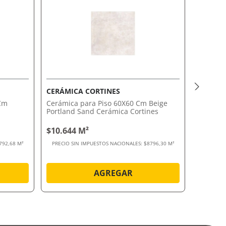
CERÁMICA CORTINES
VITE P
 Cm
Cerámica para Piso 60X60 Cm Beige
Porcell
Portland Sand Cerámica Cortines
M2 Vite 
$10.644 M²
$41.91
792,68 M²
PRECIO SIN IMPUESTOS NACIONALES:
$8796,30 M²
PRECIO S
AGREGAR