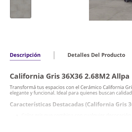
Detalles Del Producto
Descripción
California Gris 36X36 2.68M2 Allpa
Transformá tus espacios con el Cerámico California Gri
elegante y funcional. Ideal para quienes buscan calidad
Características Destacadas (California Gris 
Color gris que combina con cualquier decoración
Resistente y fácil de limpiar, perfecto para el uso d
Formato de 36x36 cm que facilita la instalación.
Cobertura de 2.68 m² por paquete para mayor e