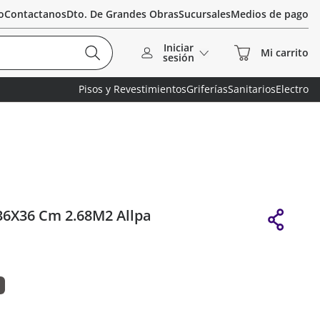
o
Contactanos
Dto. De Grandes Obras
Sucursales
Medios de pago
Iniciar
sesión
Pisos y Revestimientos
Griferías
Sanitarios
Electro
 36X36 Cm 2.68M2 Allpa