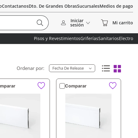
o
Contactanos
Dto. De Grandes Obras
Sucursales
Medios de pago
Iniciar
sesión
Pisos y Revestimientos
Griferías
Sanitarios
Electro
Fecha De Release
mparar
Comparar
VISTA RÁPIDA
VISTA RÁPIDA