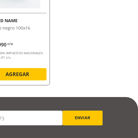
VISTA RÁPIDA
D NAME
o negro 100x16
990
c/u
 SIN IMPUESTOS NACIONALES:
,81 c/u
AGREGAR