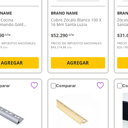
 NAME
BRAND NAME
BRAN
a Cocina
Cubre Zócalo Blanco 100 X
Zócal
mando Gold
16 Mm Santa Luzia
Santa
er Peirano
90
c/u
$52.290
c/u
$31.
N IMPUESTOS NACIONALES:
PRECIO SIN IMPUESTOS NACIONALES:
PRECIO
9 c/u
$43.214,88 c/u
$26.190
AGREGAR
AGREGAR
arar
Comparar
Co