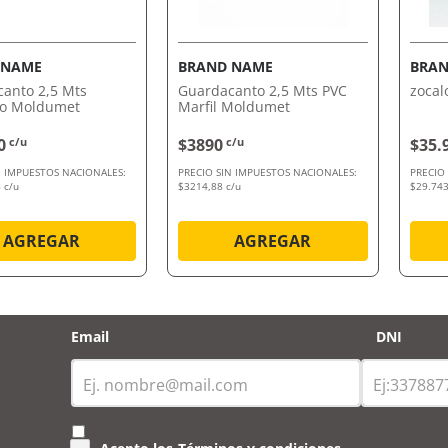
VISTA RÁPIDA
VISTA RÁPIDA
 NAME
BRAND NAME
BRAN
anto 2,5 Mts
Guardacanto 2,5 Mts PVC
zocal
io Moldumet
Marfil Moldumet
0
c/u
$3890
c/u
$35.
N IMPUESTOS NACIONALES:
PRECIO SIN IMPUESTOS NACIONALES:
PRECIO
 c/u
$3214,88 c/u
$29.743
AGREGAR
AGREGAR
Email
DNI