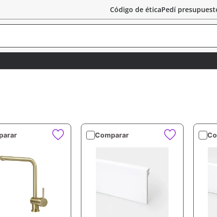
Código de ética
Pedí presupuest
arar
Comparar
Co
VISTA RÁPIDA
VISTA RÁPIDA