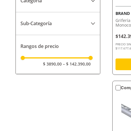
Categoría
Griferías
Guardas y Decorados
BRAND
Griferí
Sub-Categoría
Adhesivos, Pastinas y
Monoco
Accesorios
Santand
Zócalos
$142.3
Griferías para Cocina
PRECIO SI
Rangos de precio
$117.677,6
$ 3890,00
–
$ 142.390,00
Comp