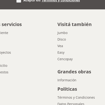
Acepto los
Términos y condiciones
 servicios
Visitá también
liente
Jumbo
Disco
Vea
oyectos
Easy
Cencopay
cilio
Grandes obras
estos
Información
Políticas
Términos y Condiciones
Datos Personales