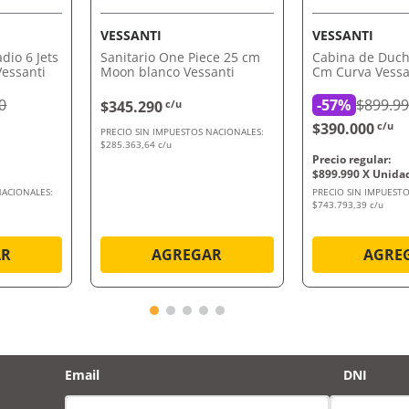
VESSANTI
VESSANTI
dio 6 Jets
Sanitario One Piece 25 cm
Cabina de Duch
essanti
Moon blanco Vessanti
Cm Curva Vessa
0
-
57%
$899.9
$345.290
c/u
$390.000
c/u
PRECIO SIN IMPUESTOS NACIONALES:
$285.363,64 c/u
$
899
.
990
NACIONALES:
PRECIO SIN IMPUESTO
$743.793,39 c/u
AR
AGREGAR
AGRE
Email
DNI