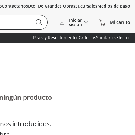
o
Contactanos
Dto. De Grandes Obras
Sucursales
Medios de pago
Iniciar
sesión
Pisos y Revestimientos
Griferías
Sanitarios
Electro
 ningún producto
nos introducidos.
abra.