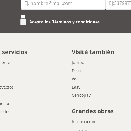
Acepto los
Términos y condiciones
 servicios
Visitá también
liente
Jumbo
Disco
Vea
oyectos
Easy
Cencopay
cilio
Grandes obras
estos
Información