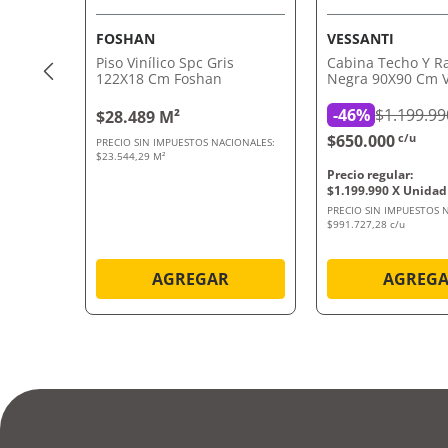
FOSHAN
VESSANTI
Piso Vinílico Spc Gris
Cabina Techo Y Ra
122X18 Cm Foshan
Negra 90X90 Cm V
-
46%
$1.199.99
$28.489 M²
$650.000
c/u
PRECIO SIN IMPUESTOS NACIONALES:
$23.544,29 M²
$
1
.
199
.
990
PRECIO SIN IMPUESTOS 
$991.727,28 c/u
AGREGAR
AGREG