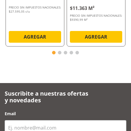
Satín Liso Pavimenti
Zirconio Ceramica
$11.363 M²
PRECIO SIN IMPUESTOS NACIONALES:
Cortines
$27.595,05 c/u
PRECIO SIN IMPUESTOS NACIONALES:
$9390,99 M²
AGREGAR
AGREGAR
Suscribite a nuestras ofertas
y novedades
Email