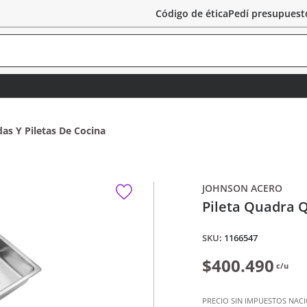
Código de ética
Pedí presupuest
as Y Piletas De Cocina
JOHNSON ACERO
Pileta Quadra 
:
1166547
$400.490
c/u
PRECIO SIN IMPUESTOS NAC