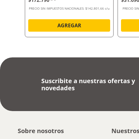
$172.790
$31.69
.925,62 c/u
PRECIO SIN IMPUESTOS NACIONALES:
$142.801,66 c/u
PRECIO SI
AGREGAR
Suscribite a nuestras ofertas y
novedades
Sobre nosotros
Nuestros