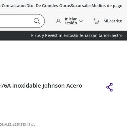
o
Contactanos
Dto. De Grandes Obras
Sucursales
Medios de pago
Iniciar
sesión
Pisos y Revestimientos
Griferías
Sanitarios
Electro
Q76A Inoxidable Johnson Acero
IONALES:
$330.983,48 c/u