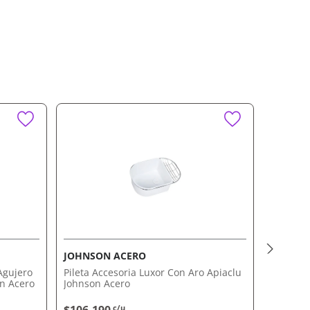
JOHNSON ACERO
JOHNSO
Agujero
Pileta Accesoria Luxor Con Aro Apiaclu
Pileta A
on Acero
Johnson Acero
Acero
c/u