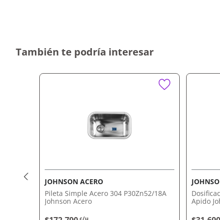
prolongado.
Diseño cuadrado que aporta elegancia y simplicid
Fácil de instalar y limpiar, haciendo que tu día a
Gran durabilidad y resistencia a los impactos y la
Ideal para cocinas de cualquier tamaño, combinand
También te podría interesar
Por qué nos gusta Pileta Quadra Q76A Inoxi
Su material de acero inoxidable garantiza resistencia y u
mientras que su diseño moderno se adapta a cualquier 
Perfecta para quienes buscan calidad y funcionalidad
envío a domicilio o retiro en tienda.
JOHNSON ACERO
JOHNSO
Plk
Pileta Simple Acero 304 P30Zn52/18A
Dosifica
Johnson Acero
Apido J
c/u