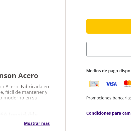
Medios de pago dispo
hnson Acero
on Acero. Fabricada en
te, fácil de mantener y
eño moderno en su
Promociones bancaria
Condiciones para cam
76A Inoxidable
Mostrar más
al para un uso