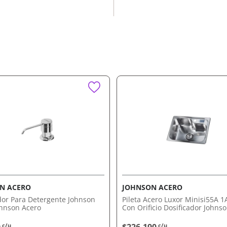
ad a tu cocina.
 día sea más cómodo.
 corrosión.
o estilo y practicidad.
dable Johnson Acero
na larga vida útil,
estilo de cocina.
. Comprálo ahora con
N ACERO
JOHNSON ACERO
dor Para Detergente Johnson
Pileta Acero Luxor Minisi55A 1
ohnson Acero
Con Orificio Dosificador Johns
c/u
c/u