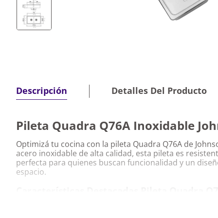
Detalles Del Producto
Descripción
Pileta Quadra Q76A Inoxidable Jo
Optimizá tu cocina con la pileta Quadra Q76A de Johns
acero inoxidable de alta calidad, esta pileta es resisten
perfecta para quienes buscan funcionalidad y un dis
espacio.
Características Destacadas Pileta Quadra Q
Johnson Acero
Hecha en acero inoxidable de alta resistencia, ide