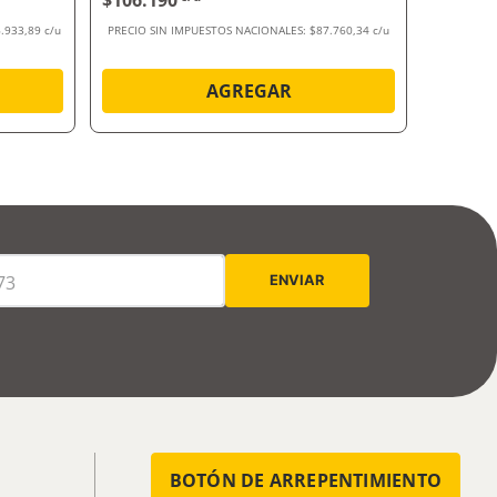
$106.190
$214.8
.933,89 c/u
PRECIO SIN IMPUESTOS NACIONALES:
$87.760,34 c/u
PRECIO SI
AGREGAR
BOTÓN DE ARREPENTIMIENTO