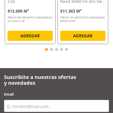
2.63
Pared 35X60 Cm Gris Satín
Liso Pavimenti Palladio
Cortines
$12.696 M²
$11.363 M²
PRECIO SIN IMPUESTOS NACIONALES:
PRECIO SIN IMPUESTOS NACIONALES:
$10.492,41 M²
$9390,99 M²
AGREGAR
AGREGAR
Suscribite a nuestras ofertas
y novedades
Email