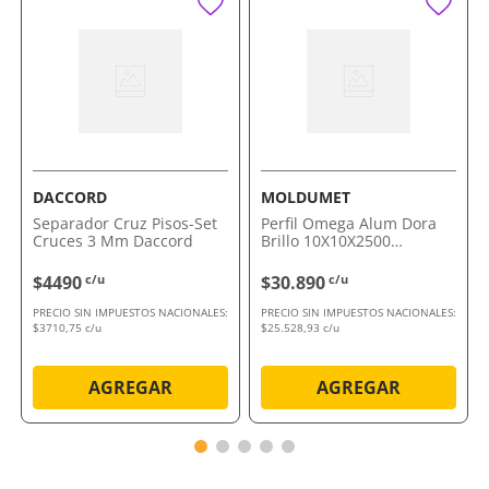
ambiente. Compralo ahora con envío a domicilio o
retiro en tienda.
DACCORD
MOLDUMET
Separador Cruz Pisos-Set
Perfil Omega Alum Dora
Cruces 3 Mm Daccord
Brillo 10X10X2500
Moldumet
$4490
c/u
$30.890
c/u
PRECIO SIN IMPUESTOS NACIONALES:
PRECIO SIN IMPUESTOS NACIONALES:
$3710,75 c/u
$25.528,93 c/u
AGREGAR
AGREGAR