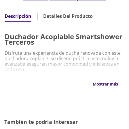
Detalles Del Producto
Descripción
Duchador Acoplable Smartshower
Terceros
Disfrutá una experiencia de ducha renovada con este
duchador acoplable. Su diseño práctico y tecnología
avanzada aseguran mayor comodidad y eficiencia en
cada uso.
Características Destacadas
Mostrar más
Acople universal para fácil instalación en
cualquier grifería.
Regulación de salida de agua para un uso
personalizado.
Diseño ergonómico que brinda comodidad y
precisión.
También te podría interesar
Material resistente que garantiza larga