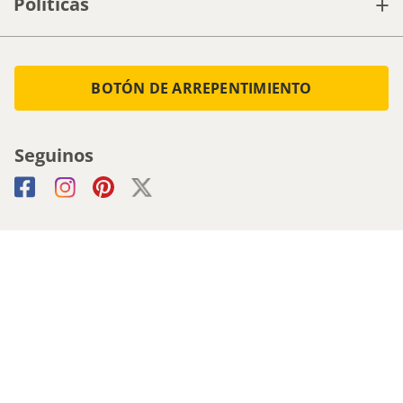
+
Políticas
BOTÓN DE ARREPENTIMIENTO
Seguinos
Medios de pago
Atencion al cliente
0800-555-0088
1161536713 - Whatsapp