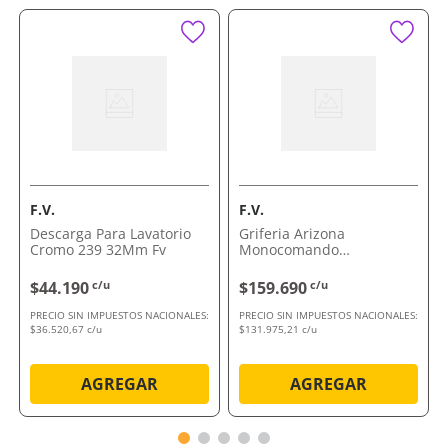
durabilidad.
Por qué nos gusta Duchador Acoplable
Smartshower Terceros
Sumá tecnología y practicidad a tu baño en
segundos.
Elegí un duchador que transforma tu rutina con
eficiencia y confort.
Este es el momento de mejorar tu experiencia de baño
con comodidad y estilo.
F.V.
F.V.
Descarga Para Lavatorio
Griferia Arizona
Comprálo ahora con envío a domicilio o retiro en
Cromo 239 32Mm Fv
Monocomando
tienda.
310/B1Cromo P/Bañ Fv
$44.190
c/u
$159.690
c/u
PRECIO SIN IMPUESTOS NACIONALES:
PRECIO SIN IMPUESTOS NACIONALES:
$36.520,67 c/u
$131.975,21 c/u
AGREGAR
AGREGAR