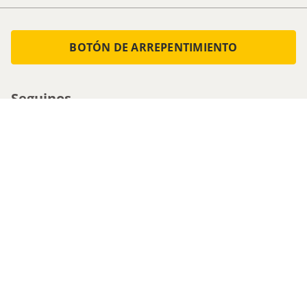
BOTÓN DE ARREPENTIMIENTO
Seguinos
Medios de pago
Atencion al cliente
0800-555-0088
1161536713 - Whatsapp
0810-222-5247