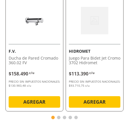
eficiente
Por qué nos gusta Grifería Alerce Para Bidé
295/D7Cr FV
Es la elección perfecta para quienes buscan una
opción confiable y sofisticada. Con esta grifería,
transformarás tu baño en un lugar más funcional y
estilizado.
F.V.
HIDROMET
Comprálo ahora con envío a domicilio o retiro en
Ducha de Pared Cromado
Juego Para Bidet Jet Cromo
tienda.
360.02 FV
3702 Hidromet
$158.490
c/u
$113.390
c/u
PRECIO SIN IMPUESTOS NACIONALES:
PRECIO SIN IMPUESTOS NACIONALES:
$130.983,48 c/u
$93.710,75 c/u
AGREGAR
AGREGAR