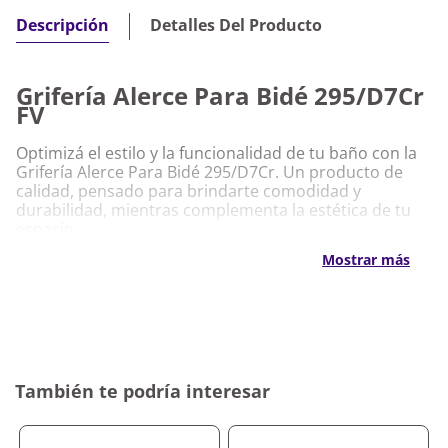
Detalles Del Producto
Descripción
Grifería Alerce Para Bidé 295/D7Cr
FV
Optimizá el estilo y la funcionalidad de tu baño con la
Grifería Alerce Para Bidé 295/D7Cr. Un producto de
calidad, pensado para brindarte comodidad y
durabilidad, mientras complementa la estética de tu
espacio.
Mostrar más
Características Destacadas Grifería Alerce
Para Bidé 295/D7Cr FV
Diseño elegante y moderno que se adapta a
cualquier estilo de baño
Construcción en cromo de alta resistencia para
garantizar su durabilidad
También te podría interesar
Fácil de instalar y mantener, ideal para optimizar tu
tiempo
Válvula de control precisa para un flujo de agua