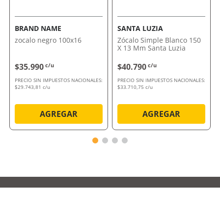
BRAND NAME
SANTA LUZIA
zocalo negro 100x16
Zócalo Simple Blanco 150
X 13 Mm Santa Luzia
$35.990
c/u
$40.790
c/u
PRECIO SIN IMPUESTOS NACIONALES:
PRECIO SIN IMPUESTOS NACIONALES:
$29.743,81 c/u
$33.710,75 c/u
AGREGAR
AGREGAR
Suscribite a nuestras ofertas
y novedades