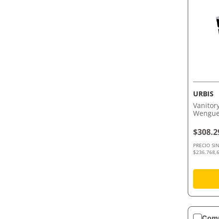
URBIS
Vanitor
Wengue 
$308.2
PRECIO SI
$236.768,6
Comp