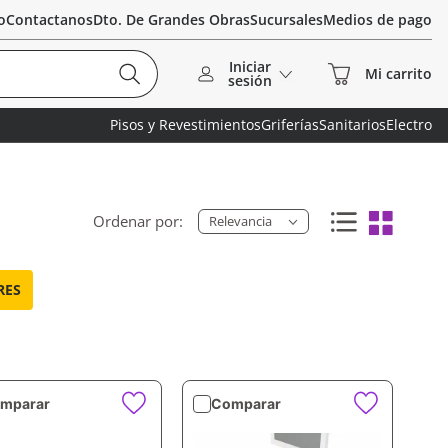
o
Contactanos
Dto. De Grandes Obras
Sucursales
Medios de pago
Iniciar
sesión
Pisos y Revestimientos
Griferías
Sanitarios
Electro
Relevancia
RES
mparar
Comparar