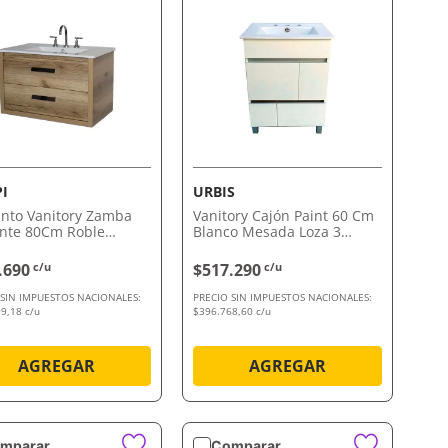
VISTA RÁPIDA
VISTA RÁPIDA
I
URBIS
nto Vanitory Zamba
Vanitory Cajón Paint 60 Cm
nte 80Cm Roble
Blanco Mesada Loza 3
a 3Ag Campi
Agujeros Urbis
.690
c/u
$517.290
c/u
 SIN IMPUESTOS NACIONALES:
PRECIO SIN IMPUESTOS NACIONALES:
9,18 c/u
$396.768,60 c/u
AGREGAR
AGREGAR
mparar
Comparar