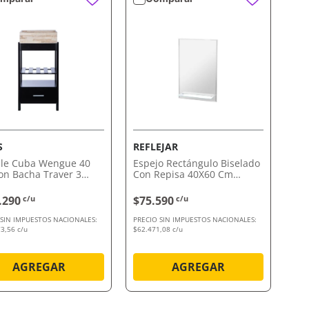
VISTA RÁPIDA
VISTA RÁPIDA
S
REFLEJAR
le Cuba Wengue 40
Espejo Rectángulo Biselado
n Bacha Traver 3
Con Repisa 40X60 Cm
ros Urbis
Reflejar
.290
c/u
$75.590
c/u
 SIN IMPUESTOS NACIONALES:
PRECIO SIN IMPUESTOS NACIONALES:
3,56 c/u
$62.471,08 c/u
AGREGAR
AGREGAR