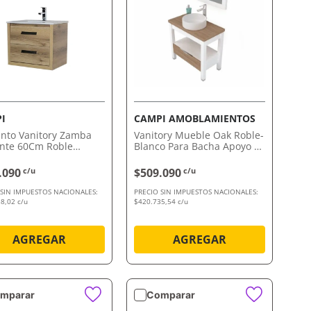
VISTA RÁPIDA
VISTA RÁPIDA
I
CAMPI AMOBLAMIENTOS
nto Vanitory Zamba
Vanitory Mueble Oak Roble-
nte 60Cm Roble
Blanco Para Bacha Apoyo 60
a 3Ag Campi
Cm Campi Amoblamientos
.090
c/u
$509.090
c/u
 SIN IMPUESTOS NACIONALES:
PRECIO SIN IMPUESTOS NACIONALES:
8,02 c/u
$420.735,54 c/u
AGREGAR
AGREGAR
mparar
Comparar