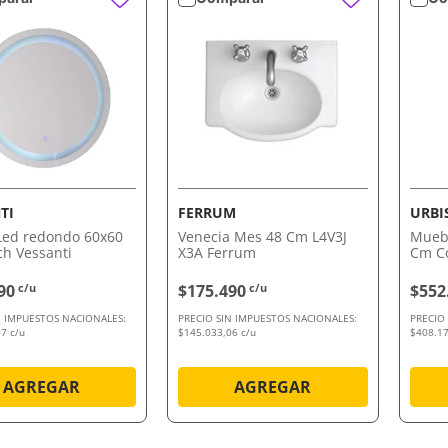
VISTA RÁPIDA
VISTA RÁPIDA
TI
FERRUM
URBI
Led redondo 60x60
Venecia Mes 48 Cm L4V3J
Mueb
h Vessanti
X3A Ferrum
Cm Co
Aguje
90
c/u
$175.490
c/u
$552
N IMPUESTOS NACIONALES:
PRECIO SIN IMPUESTOS NACIONALES:
PRECIO
7 c/u
$145.033,06 c/u
$408.17
AGREGAR
AGREGAR