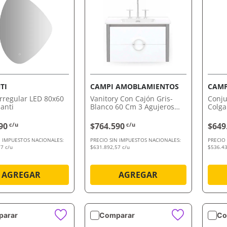
VISTA RÁPIDA
VISTA RÁPIDA
TI
CAMPI AMOBLAMIENTOS
CAMP
irregular LED 80x60
Vanitory Con Cajón Gris-
Conju
anti
Blanco 60 Cm 3 Agujeros
Colga
Campi Amoblamientos
Veron
90
c/u
$764.590
c/u
$649
N IMPUESTOS NACIONALES:
PRECIO SIN IMPUESTOS NACIONALES:
PRECIO
7 c/u
$631.892,57 c/u
$536.43
AGREGAR
AGREGAR
arar
Comparar
Co