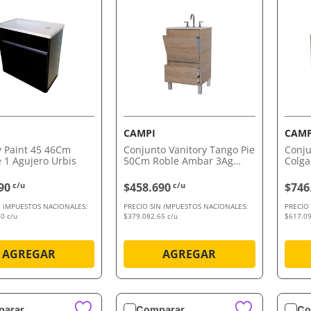
VISTA RÁPIDA
VISTA RÁPIDA
CAMPI
CAMP
y Paint 45 46Cm
Conjunto Vanitory Tango Pie
Conju
1 Agujero Urbis
50Cm Roble Ambar 3Ag
Colga
Campi
Veron
90
c/u
$458.690
c/u
$746
N IMPUESTOS NACIONALES:
PRECIO SIN IMPUESTOS NACIONALES:
PRECIO
0 c/u
$379.082,65 c/u
$617.09
AGREGAR
AGREGAR
arar
Comparar
Co