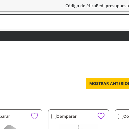
Código de ética
Pedí presupuest
MOSTRAR ANTERIO
arar
Comparar
Co