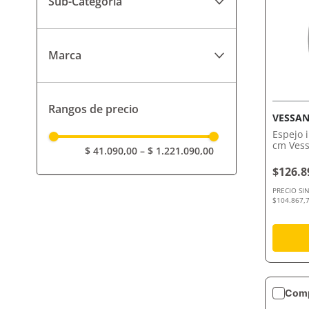
Sub-Categoría
Vanitorys
Marca
Espejos y Botiquines
Campi
Rangos de precio
Campi Amoblamientos
VESSAN
Espejo 
Ferrum
cm Vess
$ 41.090,00
–
$ 1.221.090,00
Polyquartz
$126.8
PRECIO SI
Reflejar
$104.867,7
Urbis
Vessanti
Comp