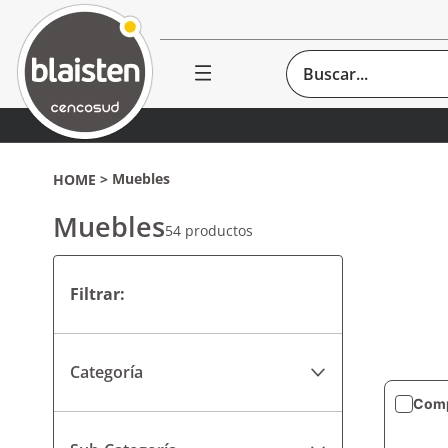
Buscar...
Muebles
Muebles
54
productos
Categoría
Comp
Muebles para Baños