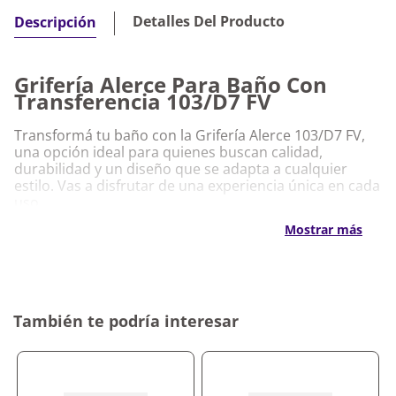
Detalles Del Producto
Descripción
Grifería Alerce Para Baño Con
Transferencia 103/D7 FV
Transformá tu baño con la Grifería Alerce 103/D7 FV,
una opción ideal para quienes buscan calidad,
durabilidad y un diseño que se adapta a cualquier
estilo. Vas a disfrutar de una experiencia única en cada
uso.
Mostrar más
Características Destacadas Grifería Alerce
Para Baño Con Transferencia 103/D7 FV
Diseño moderno y elegante que se adapta
perfectamente a tu baño
Fabricada en materiales de alta calidad que
También te podría interesar
aseguran larga vida útil
Sistema de transferencia eficiente que mejora el
uso del agua
Fácil instalación que ahorra tiempo y esfuerzo