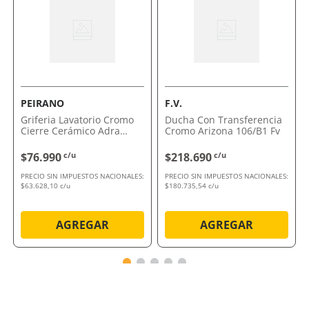
Por qué nos gusta Grifería Alerce Para Baño
Con Transferencia 103/D7 FV
Es la elección perfecta para quienes buscan calidad y
eficiencia. Además, su diseño exclusivo va a
transformar tu baño en un lugar único.
PEIRANO
F.V.
Comprálo ahora con envío a domicilio o retiro en
Griferia Lavatorio Cromo
Ducha Con Transferencia
tienda.
Cierre Cerámico Adra
Cromo Arizona 106/B1 Fv
60162 Peirano
$76.990
c/u
$218.690
c/u
PRECIO SIN IMPUESTOS NACIONALES:
PRECIO SIN IMPUESTOS NACIONALES:
$63.628,10 c/u
$180.735,54 c/u
AGREGAR
AGREGAR