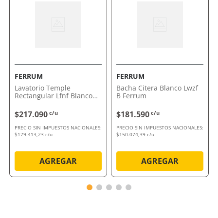
Agujeros Gulliart
Aporta sofisticación sin perder funcionalidad
Brinda comodidad y una estética impecable
Este es el momento de mejorar tu baño con calidad y
diseño. Aprovechá la oportunidad de sumar estilo y
practicidad.
Comprálo ahora con envío a domicilio o retiro en
FERRUM
FERRUM
tienda.
Lavatorio Temple
Bacha Citera Blanco Lwzf
Rectangular Lfnf Blanco
B Ferrum
Ferrum
$217.090
c/u
$181.590
c/u
PRECIO SIN IMPUESTOS NACIONALES:
PRECIO SIN IMPUESTOS NACIONALES:
$179.413,23 c/u
$150.074,39 c/u
AGREGAR
AGREGAR