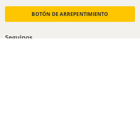
BOTÓN DE ARREPENTIMIENTO
Seguinos
Medios de pago
Atencion al cliente
0800-555-0088
1161536713 - Whatsapp
0810-222-5247