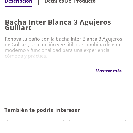
Detalles Del Producto
Descripción
Bacha Inter Blanca 3 Agujeros
Gulliart
Renová tu baño con la bacha Inter Blanca 3 Agujeros
de Gulliart, una opción versátil que combina diseño
moderno y funcionalidad para una experiencia
cómoda y práctica.
Características Destacadas Bacha Inter
Mostrar más
Blanca 3 Agujeros Gulliart
Materiales resistentes que aseguran durabilidad y
alto rendimiento
Diseño elegante y amplio que realza la estética del
baño
Formato de 3 agujeros que permite mayor
También te podría interesar
adaptabilidad
Fácil limpieza y mantenimiento práctico
Por qué nos gusta Bacha Inter Blanca 3