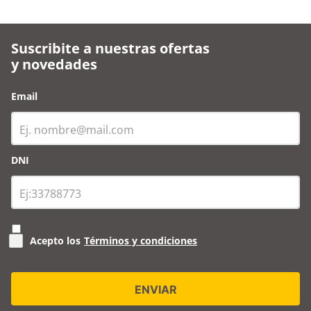
Cabina Techo Y Radio 6
Piso Vinílico Spc Gris
Jets Negra 90X90 Cm
122X18 Cm Foshan
Vessanti
$
1
.
199
.
990
AGREGAR
AGREGAR