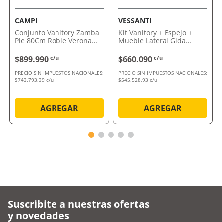
CAMPI
VESSANTI
Conjunto Vanitory Zamba
Kit Vanitory + Espejo +
Pie 80Cm Roble Verona
Mueble Lateral Gida
1Ag Campi
Vessanti
$899.990
c/u
$660.090
c/u
PRECIO SIN IMPUESTOS NACIONALES:
PRECIO SIN IMPUESTOS NACIONALES:
$743.793,39 c/u
$545.528,93 c/u
AGREGAR
AGREGAR
Suscribite a nuestras ofertas
y novedades