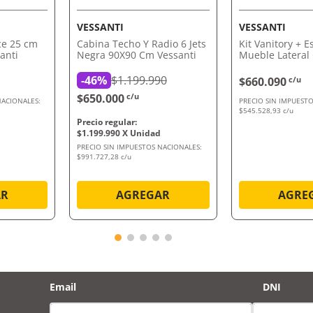
VESSANTI
VESSANTI
ce 25 cm
Cabina Techo Y Radio 6 Jets
Kit Vanitory + E
anti
Negra 90X90 Cm Vessanti
Mueble Lateral
Vessanti
-
46%
$1.199.990
$660.090
c/u
$650.000
c/u
NACIONALES:
PRECIO SIN IMPUESTO
$545.528,93 c/u
$
1
.
199
.
990
PRECIO SIN IMPUESTOS NACIONALES:
$991.727,28 c/u
AR
AGREGAR
AGRE
Email
DNI