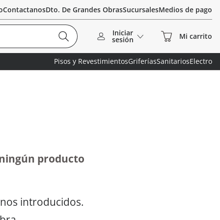
o
Contactanos
Dto. De Grandes Obras
Sucursales
Medios de pago
Iniciar
sesión
Pisos y Revestimientos
Griferías
Sanitarios
Electro
 ningún producto
nos introducidos.
abra.