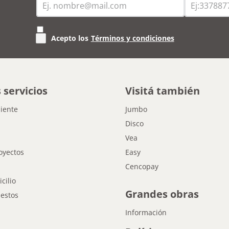
Acepto los
Términos y condiciones
 servicios
Visitá también
liente
Jumbo
Disco
Vea
oyectos
Easy
Cencopay
cilio
Grandes obras
estos
Información