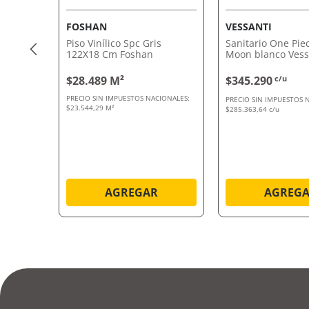
FOSHAN
VESSANTI
Piso Vinílico Spc Gris
Sanitario One Pie
122X18 Cm Foshan
Moon blanco Vess
$28.489 M²
$345.290
c/u
PRECIO SIN IMPUESTOS NACIONALES:
PRECIO SIN IMPUESTOS 
$23.544,29 M²
$285.363,64 c/u
AGREGAR
AGREG