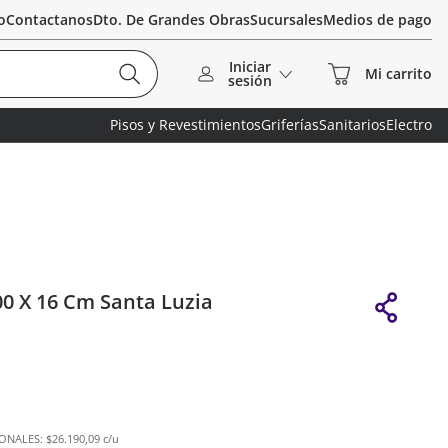
o
Contactanos
Dto. De Grandes Obras
Sucursales
Medios de pago
Iniciar
sesión
Pisos y Revestimientos
Griferías
Sanitarios
Electro
0 X 16 Cm Santa Luzia
IONALES:
$26.190,09 c/u