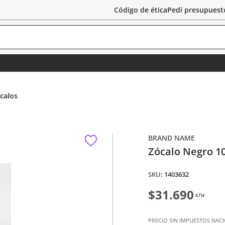
Código de ética
Pedí presupuest
calos
BRAND NAME
Zócalo Negro 10
:
1403632
$31.690
c/u
PRECIO SIN IMPUESTOS NAC