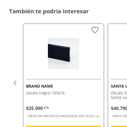
También te podría interesar
BRAND NAME
SANTA 
 40X1000
zocalo negro 100x16
Zócalo 
Santa Lu
$35.990
c/u
$40.79
20,67 c/u
PRECIO SIN IMPUESTOS NACIONALES:
$29.743,81 c/u
PRECIO SI