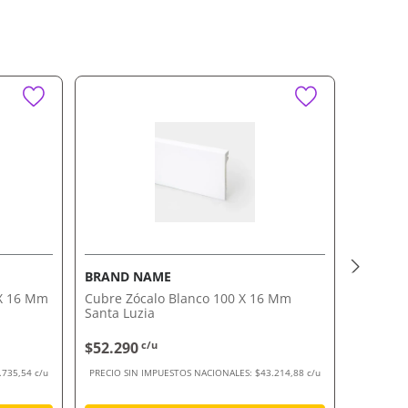
BRAND NAME
BRAND
 X 16 Mm
Cubre Zócalo Blanco 100 X 16 Mm
Zócalo 
Santa Luzia
$52.290
c/u
$31.69
.735,54 c/u
PRECIO SIN IMPUESTOS NACIONALES:
$43.214,88 c/u
PRECIO SI