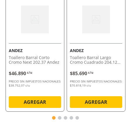
funcionalidad en un solo producto. Aprovechá la
oportunidad de renovar tu baño.
Comprálo ahora con envío a domicilio o retiro en
tienda.
ANDEZ
ANDEZ
Toallero Barral Corto
Toallero Barral Largo
Cromo Next 202.37 Andez
Cromo Cuadrado 204.12
Andez
$46.890
c/u
$85.690
c/u
PRECIO SIN IMPUESTOS NACIONALES:
PRECIO SIN IMPUESTOS NACIONALES:
$38.752,07 c/u
$70.818,19 c/u
AGREGAR
AGREGAR