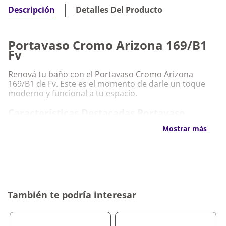
Detalles Del Producto
Descripción
Portavaso Cromo Arizona 169/B1
Fv
Renová tu baño con el Portavaso Cromo Arizona
169/B1 de Fv. Este es el momento de darle un toque
moderno y funcional a tu espacio.
Características Destacadas Portavaso
Cromo Arizona 169/B1 Fv
Mostrar más
Diseño contemporáneo y elegante
Acabado en cromo de alta calidad
Fácil instalación y mantenimiento
Compatible con diversos estilos de baño
Por qué nos gusta Portavaso Cromo Arizona
También te podría interesar
169/B1 Fv
Nos encanta por su capacidad de combinar estilo y