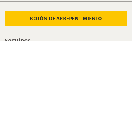
BOTÓN DE ARREPENTIMIENTO
Seguinos
Medios de pago
Atencion al cliente
0800-555-0088
1161536713 - Whatsapp
0810-222-5247